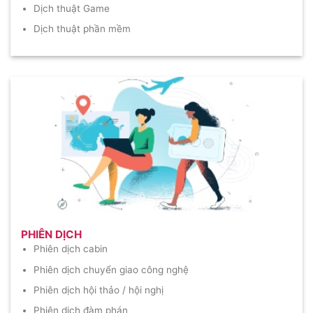
Dịch thuật Game
Dịch thuật phần mềm
PHIÊN DỊCH
Phiên dịch cabin
Phiên dịch chuyển giao công nghệ
Phiên dịch hội thảo / hội nghị
Phiên dịch đàm phán