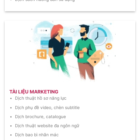
TÀI LIỆU MARKETING
Dịch thuật hồ sơ năng lực
Dịch phụ đề video, chèn subtitle
Dịch brochure, catalogue
Dịch thuật website đa ngôn ngữ
Dịch bao bì nhãn mác