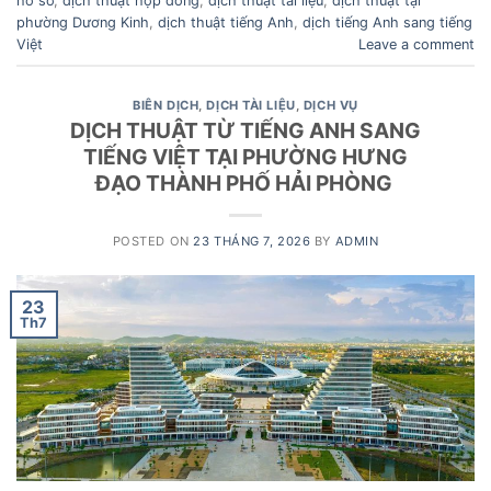
hồ sơ
,
dịch thuật hợp đồng
,
dịch thuật tài liệu
,
dịch thuật tại
phường Dương Kinh
,
dịch thuật tiếng Anh
,
dịch tiếng Anh sang tiếng
Việt
Leave a comment
BIÊN DỊCH
,
DỊCH TÀI LIỆU
,
DỊCH VỤ
DỊCH THUẬT TỪ TIẾNG ANH SANG
TIẾNG VIỆT TẠI PHƯỜNG HƯNG
ĐẠO THÀNH PHỐ HẢI PHÒNG
POSTED ON
23 THÁNG 7, 2026
BY
ADMIN
23
Th7