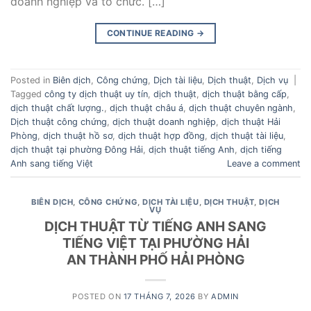
doanh nghiệp và tổ chức. […]
CONTINUE READING
→
Posted in
Biên dịch
,
Công chứng
,
Dịch tài liệu
,
Dịch thuật
,
Dịch vụ
|
Tagged
công ty dịch thuật uy tín
,
dịch thuật
,
dịch thuật bằng cấp
,
dịch thuật chất lượng.
,
dịch thuật châu á
,
dịch thuật chuyên ngành
,
Dịch thuật công chứng
,
dịch thuật doanh nghiệp
,
dịch thuật Hải
Phòng
,
dịch thuật hồ sơ
,
dịch thuật hợp đồng
,
dịch thuật tài liệu
,
dịch thuật tại phường Đông Hải
,
dịch thuật tiếng Anh
,
dịch tiếng
Anh sang tiếng Việt
Leave a comment
BIÊN DỊCH
,
CÔNG CHỨNG
,
DỊCH TÀI LIỆU
,
DỊCH THUẬT
,
DỊCH
VỤ
DỊCH THUẬT TỪ TIẾNG ANH SANG
TIẾNG VIỆT TẠI PHƯỜNG HẢI
AN THÀNH PHỐ HẢI PHÒNG
POSTED ON
17 THÁNG 7, 2026
BY
ADMIN