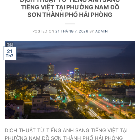
TIẾNG VIỆT TẠI PHƯỜNG NAM ĐỒ
SƠN THÀNH PHỐ HẢI PHÒNG
POSTED ON
21 THÁNG 7, 2026
BY
ADMIN
21
Th7
DỊCH THUẬT TỪ TIẾNG ANH SANG TIẾNG VIỆT TẠI
PHƯỜNG NAM ĐỒ SƠN THÀNH PHỐ HẢI PHÒNG