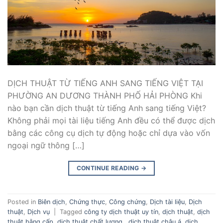
DỊCH THUẬT TỪ TIẾNG ANH SANG TIẾNG VIỆT TẠI
PHƯỜNG AN DƯƠNG THÀNH PHỐ HẢI PHÒNG Khi
nào bạn cần dịch thuật từ tiếng Anh sang tiếng Việt?
Không phải mọi tài liệu tiếng Anh đều có thể được dịch
bằng các công cụ dịch tự động hoặc chỉ dựa vào vốn
ngoại ngữ thông […]
CONTINUE READING
→
Posted in
Biên dịch
,
Chứng thực
,
Công chứng
,
Dịch tài liệu
,
Dịch
thuật
,
Dịch vụ
|
Tagged
công ty dịch thuật uy tín
,
dịch thuật
,
dịch
thuật bằng cấp
,
dịch thuật chất lượng.
,
dịch thuật châu á
,
dịch