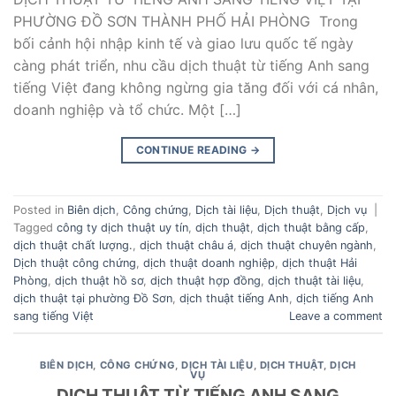
PHƯỜNG ĐỒ SƠN THÀNH PHỐ HẢI PHÒNG Trong
bối cảnh hội nhập kinh tế và giao lưu quốc tế ngày
càng phát triển, nhu cầu dịch thuật từ tiếng Anh sang
tiếng Việt đang không ngừng gia tăng đối với cá nhân,
doanh nghiệp và tổ chức. Một […]
CONTINUE READING
→
Posted in
Biên dịch
,
Công chứng
,
Dịch tài liệu
,
Dịch thuật
,
Dịch vụ
|
Tagged
công ty dịch thuật uy tín
,
dịch thuật
,
dịch thuật bằng cấp
,
dịch thuật chất lượng.
,
dịch thuật châu á
,
dịch thuật chuyên ngành
,
Dịch thuật công chứng
,
dịch thuật doanh nghiệp
,
dịch thuật Hải
Phòng
,
dịch thuật hồ sơ
,
dịch thuật hợp đồng
,
dịch thuật tài liệu
,
dịch thuật tại phường Đồ Sơn
,
dịch thuật tiếng Anh
,
dịch tiếng Anh
sang tiếng Việt
Leave a comment
BIÊN DỊCH
,
CÔNG CHỨNG
,
DỊCH TÀI LIỆU
,
DỊCH THUẬT
,
DỊCH
VỤ
DỊCH THUẬT TỪ TIẾNG ANH SANG