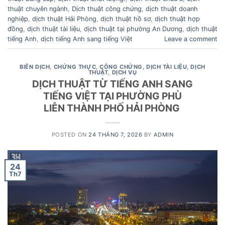
thuật chuyên ngành
,
Dịch thuật công chứng
,
dịch thuật doanh
nghiệp
,
dịch thuật Hải Phòng
,
dịch thuật hồ sơ
,
dịch thuật hợp
đồng
,
dịch thuật tài liệu
,
dịch thuật tại phường An Dương
,
dịch thuật
tiếng Anh
,
dịch tiếng Anh sang tiếng Việt
Leave a comment
BIÊN DỊCH
,
CHỨNG THỰC
,
CÔNG CHỨNG
,
DỊCH TÀI LIỆU
,
DỊCH
THUẬT
,
DỊCH VỤ
DỊCH THUẬT TỪ TIẾNG ANH SANG
TIẾNG VIỆT TẠI PHƯỜNG PHÙ
LIỄN THÀNH PHỐ HẢI PHÒNG
POSTED ON
24 THÁNG 7, 2026
BY
ADMIN
24
Th7