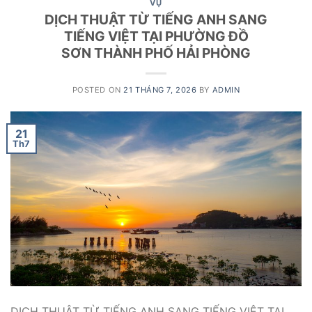
VỤ
DỊCH THUẬT TỪ TIẾNG ANH SANG
TIẾNG VIỆT TẠI PHƯỜNG ĐỒ
SƠN THÀNH PHỐ HẢI PHÒNG
POSTED ON
21 THÁNG 7, 2026
BY
ADMIN
21
Th7
DỊCH THUẬT TỪ TIẾNG ANH SANG TIẾNG VIỆT TẠI