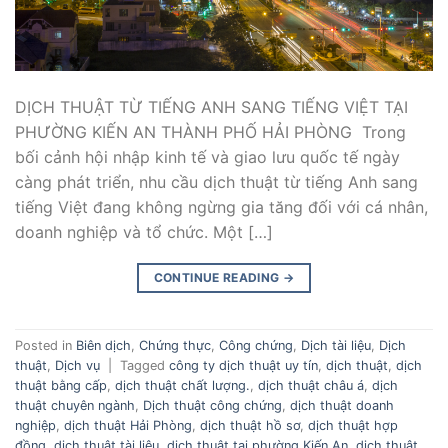
DỊCH THUẬT TỪ TIẾNG ANH SANG TIẾNG VIỆT TẠI
PHƯỜNG KIẾN AN THÀNH PHỐ HẢI PHÒNG Trong
bối cảnh hội nhập kinh tế và giao lưu quốc tế ngày
càng phát triển, nhu cầu dịch thuật từ tiếng Anh sang
tiếng Việt đang không ngừng gia tăng đối với cá nhân,
doanh nghiệp và tổ chức. Một […]
CONTINUE READING
→
Posted in
Biên dịch
,
Chứng thực
,
Công chứng
,
Dịch tài liệu
,
Dịch
thuật
,
Dịch vụ
|
Tagged
công ty dịch thuật uy tín
,
dịch thuật
,
dịch
thuật bằng cấp
,
dịch thuật chất lượng.
,
dịch thuật châu á
,
dịch
thuật chuyên ngành
,
Dịch thuật công chứng
,
dịch thuật doanh
nghiệp
,
dịch thuật Hải Phòng
,
dịch thuật hồ sơ
,
dịch thuật hợp
đồng
,
dịch thuật tài liệu
,
dịch thuật tại phường Kiến An
,
dịch thuật