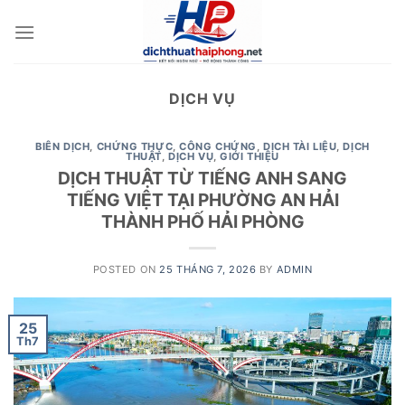
Skip
to
content
DỊCH VỤ
BIÊN DỊCH
,
CHỨNG THỰC
,
CÔNG CHỨNG
,
DỊCH TÀI LIỆU
,
DỊCH
THUẬT
,
DỊCH VỤ
,
GIỚI THIỆU
DỊCH THUẬT TỪ TIẾNG ANH SANG
TIẾNG VIỆT TẠI PHƯỜNG AN HẢI
THÀNH PHỐ HẢI PHÒNG
POSTED ON
25 THÁNG 7, 2026
BY
ADMIN
25
Th7