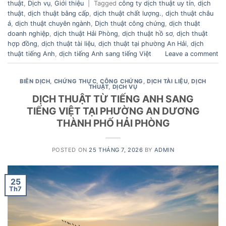
thuật
,
Dịch vụ
,
Giới thiệu
|
Tagged
công ty dịch thuật uy tín
,
dịch
thuật
,
dịch thuật bằng cấp
,
dịch thuật chất lượng.
,
dịch thuật châu
á
,
dịch thuật chuyên ngành
,
Dịch thuật công chứng
,
dịch thuật
doanh nghiệp
,
dịch thuật Hải Phòng
,
dịch thuật hồ sơ
,
dịch thuật
hợp đồng
,
dịch thuật tài liệu
,
dịch thuật tại phường An Hải
,
dịch
thuật tiếng Anh
,
dịch tiếng Anh sang tiếng Việt
Leave a comment
BIÊN DỊCH
,
CHỨNG THỰC
,
CÔNG CHỨNG
,
DỊCH TÀI LIỆU
,
DỊCH
THUẬT
,
DỊCH VỤ
DỊCH THUẬT TỪ TIẾNG ANH SANG
TIẾNG VIỆT TẠI PHƯỜNG AN DƯƠNG
THÀNH PHỐ HẢI PHÒNG
POSTED ON
25 THÁNG 7, 2026
BY
ADMIN
25
Th7