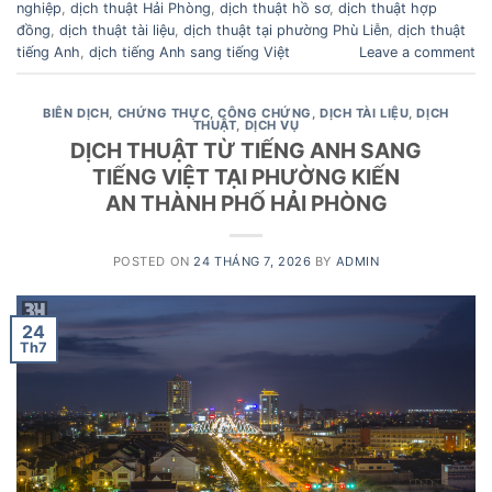
nghiệp
,
dịch thuật Hải Phòng
,
dịch thuật hồ sơ
,
dịch thuật hợp
đồng
,
dịch thuật tài liệu
,
dịch thuật tại phường Phù Liễn
,
dịch thuật
tiếng Anh
,
dịch tiếng Anh sang tiếng Việt
Leave a comment
BIÊN DỊCH
,
CHỨNG THỰC
,
CÔNG CHỨNG
,
DỊCH TÀI LIỆU
,
DỊCH
THUẬT
,
DỊCH VỤ
DỊCH THUẬT TỪ TIẾNG ANH SANG
TIẾNG VIỆT TẠI PHƯỜNG KIẾN
AN THÀNH PHỐ HẢI PHÒNG
POSTED ON
24 THÁNG 7, 2026
BY
ADMIN
24
Th7