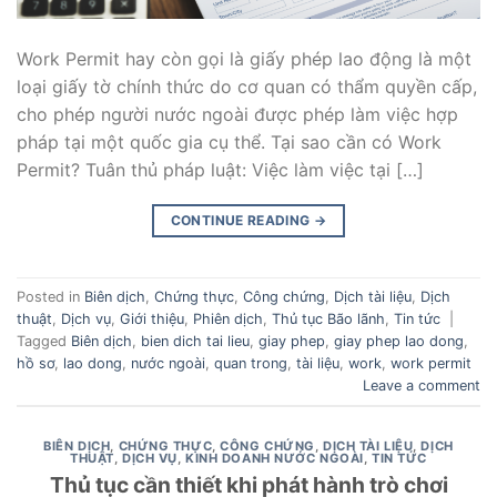
Work Permit hay còn gọi là giấy phép lao động là một
loại giấy tờ chính thức do cơ quan có thẩm quyền cấp,
cho phép người nước ngoài được phép làm việc hợp
pháp tại một quốc gia cụ thể. Tại sao cần có Work
Permit? Tuân thủ pháp luật: Việc làm việc tại […]
CONTINUE READING
→
Posted in
Biên dịch
,
Chứng thực
,
Công chứng
,
Dịch tài liệu
,
Dịch
thuật
,
Dịch vụ
,
Giới thiệu
,
Phiên dịch
,
Thủ tục Bão lãnh
,
Tin tức
|
Tagged
Biên dịch
,
bien dich tai lieu
,
giay phep
,
giay phep lao dong
,
hồ sơ
,
lao dong
,
nước ngoài
,
quan trong
,
tài liệu
,
work
,
work permit
Leave a comment
BIÊN DỊCH
,
CHỨNG THỰC
,
CÔNG CHỨNG
,
DỊCH TÀI LIỆU
,
DỊCH
THUẬT
,
DỊCH VỤ
,
KINH DOANH NƯỚC NGOÀI
,
TIN TỨC
Thủ tục cần thiết khi phát hành trò chơi