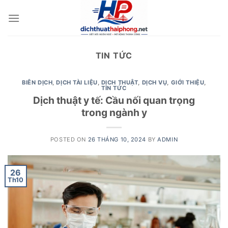
Skip
to
content
TIN TỨC
BIÊN DỊCH
,
DỊCH TÀI LIỆU
,
DỊCH THUẬT
,
DỊCH VỤ
,
GIỚI THIỆU
,
TIN TỨC
Dịch thuật y tế: Cầu nối quan trọng
trong ngành y
POSTED ON
26 THÁNG 10, 2024
BY
ADMIN
26
Th10