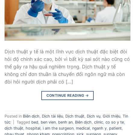
Dịch thuật y tế là một lĩnh vực dịch thuật đặc biệt đòi
hỏi độ chính xác cao, bởi vì bất kỳ sai sót nào cũng có
thể gây ra hậu quả nghiêm trọng. Dịch thuật y tế
không chỉ đơn thuần là chuyển đổi ngôn ngữ mà còn
đòi hỏi người dịch phải có […]
CONTINUE READING
→
Posted in
Biên dịch
,
Dịch tài liệu
,
Dịch thuật
,
Dịch vụ
,
Giới thiệu
,
Tin
tức
|
Tagged
bed
,
ben vien
,
benh an
,
Biên dịch
,
clinic
,
co so y te
,
dịch thuật
,
hospital
,
i am the surgeon
,
medical
,
nganh y
,
patient
,
phau thuat
,
phong kham
,
prescription
,
sick
,
surgeon
,
surgery
,