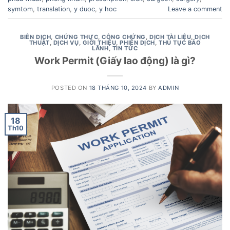
symtom
,
translation
,
y duoc
,
y hoc
Leave a comment
BIÊN DỊCH
,
CHỨNG THỰC
,
CÔNG CHỨNG
,
DỊCH TÀI LIỆU
,
DỊCH
THUẬT
,
DỊCH VỤ
,
GIỚI THIỆU
,
PHIÊN DỊCH
,
THỦ TỤC BÃO
LÃNH
,
TIN TỨC
Work Permit (Giấy lao động) là gì?
POSTED ON
18 THÁNG 10, 2024
BY
ADMIN
18
Th10