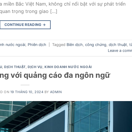
 miền Bắc Việt Nam, không chỉ nổi bật với sự phát triển
quan trọng trong giao […]
CONTINUE READING
→
nh nước ngoài
,
Phiên dịch
|
Tagged
Biên dịch
,
công chứng
,
dịch thuật
,
t
Leave a com
ỆU
,
DỊCH THUẬT
,
DỊCH VỤ
,
KINH DOANH NƯỚC NGOÀI
ờng với quảng cáo đa ngôn ngữ
ED ON
19 THÁNG 10, 2024
BY
ADMIN