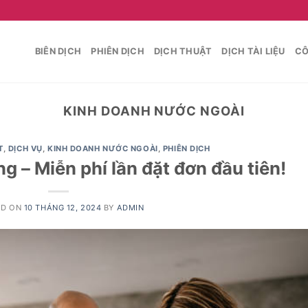
BIÊN DỊCH
PHIÊN DỊCH
DỊCH THUẬT
DỊCH TÀI LIỆU
CÔ
KINH DOANH NƯỚC NGOÀI
T
,
DỊCH VỤ
,
KINH DOANH NƯỚC NGOÀI
,
PHIÊN DỊCH
g – Miễn phí lần đặt đơn đầu tiên!
ED ON
10 THÁNG 12, 2024
BY
ADMIN