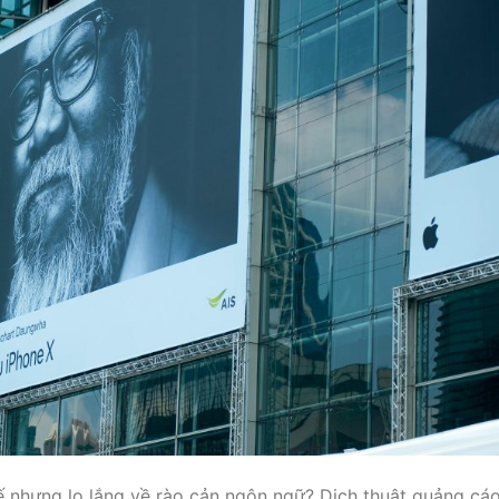
ế nhưng lo lắng về rào cản ngôn ngữ? Dịch thuật quảng cá