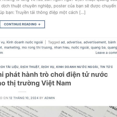
vụ dịch thuật chuyên nghiệp, poster của bạn sẽ được chuyển
úp bạn: Truyền tải thông điệp một cách […]
CONTINUE READING
→
 vụ
,
Kinh doanh nước ngoài
|
Tagged
ad
,
advertise
,
advertisement
,
bành
et
,
marketing
,
mo rong thi truong
,
nhan hieu
,
nước ngoài
,
quang ba
,
quan
am
Leave a com
ỊCH TÀI LIỆU
,
DỊCH THUẬT
,
DỊCH VỤ
,
KINH DOANH NƯỚC NGOÀI
,
TIN TỨC
hi phát hành trò chơi điện tử nước
ào thị trường Việt Nam
ED ON
12 THÁNG 10, 2024
BY
ADMIN