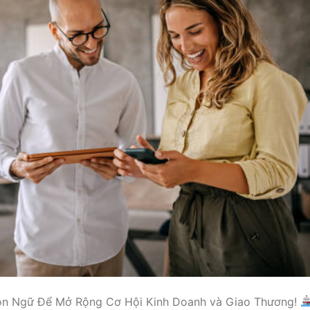
ôn Ngữ Để Mở Rộng Cơ Hội Kinh Doanh và Giao Thương!