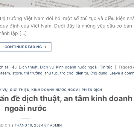
thị trường Việt Nam đòi hỏi một số thủ tục và điều kiện nh
 quy định của Việt Nam. Dưới đây là những yêu cầu cơ bản
hành lập […]
CONTINUE READING
→
ch tài liệu
,
Dịch thuật
,
Dịch vụ
,
Kinh doanh nước ngoài
,
Tin tức
|
Tagged
steam
,
store
,
thị trường
,
thủ tục
,
tro choi dien tu
,
ứng dụng
Leave a com
H VỤ
,
GIỚI THIỆU
,
KINH DOANH NƯỚC NGOÀI
,
PHIÊN DỊCH
vấn đề dịch thuật, an tâm kinh doanh
ngoài nước
ED ON
2 THÁNG 10, 2024
BY
ADMIN