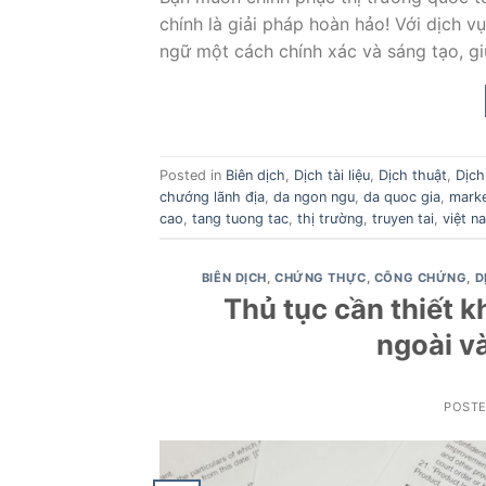
chính là giải pháp hoàn hảo! Với dịch 
ngữ một cách chính xác và sáng tạo, gi
Posted in
Biên dịch
,
Dịch tài liệu
,
Dịch thuật
,
Dịch
chướng lãnh địa
,
da ngon ngu
,
da quoc gia
,
mark
cao
,
tang tuong tac
,
thị trường
,
truyen tai
,
việt n
BIÊN DỊCH
,
CHỨNG THỰC
,
CÔNG CHỨNG
,
D
Thủ tục cần thiết k
ngoài v
POST