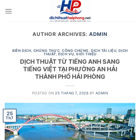
Skip
to
content
AUTHOR ARCHIVES:
ADMIN
BIÊN DỊCH
,
CHỨNG THỰC
,
CÔNG CHỨNG
,
DỊCH TÀI LIỆU
,
DỊCH
THUẬT
,
DỊCH VỤ
,
GIỚI THIỆU
DỊCH THUẬT TỪ TIẾNG ANH SANG
TIẾNG VIỆT TẠI PHƯỜNG AN HẢI
THÀNH PHỐ HẢI PHÒNG
POSTED ON
25 THÁNG 7, 2026
BY
ADMIN
25
Th7