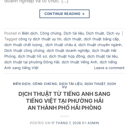
doanh nghiệp và tổ chức. […]
CONTINUE READING
→
Posted in
Biên dịch
,
Công chứng
,
Dịch tài liệu
,
Dịch thuật
,
Dịch vụ
|
Tagged
công ty dịch thuật uy tín
,
dịch thuật
,
dịch thuật bằng cấp
,
dịch thuật chất lượng.
,
dịch thuật châu á
,
dịch thuật chuyên ngành
,
Dịch thuật công chứng
,
dịch thuật doanh nghiệp
,
dịch thuật Hải
Phòng
,
dịch thuật hồ sơ
,
dịch thuật hợp đồng
,
dịch thuật tài liệu
,
dịch thuật tại phường Đông Hải
,
dịch thuật tiếng Anh
,
dịch tiếng
Anh sang tiếng Việt
Leave a comment
BIÊN DỊCH
,
CÔNG CHỨNG
,
DỊCH TÀI LIỆU
,
DỊCH THUẬT
,
DỊCH
VỤ
DỊCH THUẬT TỪ TIẾNG ANH SANG
TIẾNG VIỆT TẠI PHƯỜNG HẢI
AN THÀNH PHỐ HẢI PHÒNG
POSTED ON
17 THÁNG 7, 2026
BY
ADMIN