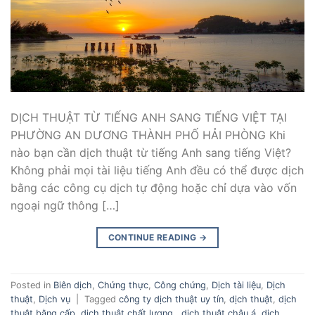
DỊCH THUẬT TỪ TIẾNG ANH SANG TIẾNG VIỆT TẠI
PHƯỜNG AN DƯƠNG THÀNH PHỐ HẢI PHÒNG Khi
nào bạn cần dịch thuật từ tiếng Anh sang tiếng Việt?
Không phải mọi tài liệu tiếng Anh đều có thể được dịch
bằng các công cụ dịch tự động hoặc chỉ dựa vào vốn
ngoại ngữ thông […]
CONTINUE READING
→
Posted in
Biên dịch
,
Chứng thực
,
Công chứng
,
Dịch tài liệu
,
Dịch
thuật
,
Dịch vụ
|
Tagged
công ty dịch thuật uy tín
,
dịch thuật
,
dịch
thuật bằng cấp
,
dịch thuật chất lượng.
,
dịch thuật châu á
,
dịch