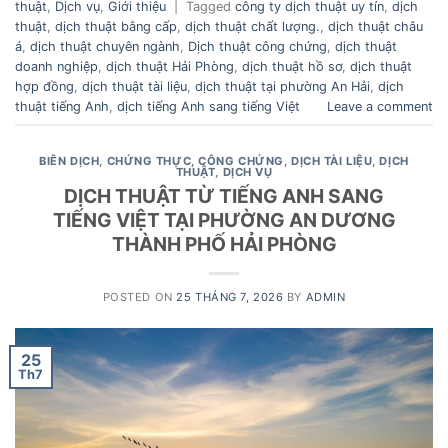
thuật
,
Dịch vụ
,
Giới thiệu
|
Tagged
công ty dịch thuật uy tín
,
dịch
thuật
,
dịch thuật bằng cấp
,
dịch thuật chất lượng.
,
dịch thuật châu
á
,
dịch thuật chuyên ngành
,
Dịch thuật công chứng
,
dịch thuật
doanh nghiệp
,
dịch thuật Hải Phòng
,
dịch thuật hồ sơ
,
dịch thuật
hợp đồng
,
dịch thuật tài liệu
,
dịch thuật tại phường An Hải
,
dịch
thuật tiếng Anh
,
dịch tiếng Anh sang tiếng Việt
Leave a comment
BIÊN DỊCH
,
CHỨNG THỰC
,
CÔNG CHỨNG
,
DỊCH TÀI LIỆU
,
DỊCH
THUẬT
,
DỊCH VỤ
DỊCH THUẬT TỪ TIẾNG ANH SANG
TIẾNG VIỆT TẠI PHƯỜNG AN DƯƠNG
THÀNH PHỐ HẢI PHÒNG
POSTED ON
25 THÁNG 7, 2026
BY
ADMIN
25
Th7