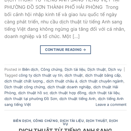
PHƯỜNG ĐỒ SƠN THÀNH PHỐ HẢI PHÒNG Trong
bối cảnh hội nhập kinh tế và giao lưu quốc tế ngày
càng phát triển, nhu cầu dịch thuật từ tiếng Anh sang
tiếng Việt đang không ngừng gia tăng đối với cá nhân,
doanh nghiệp và tổ chức. Một […]
CONTINUE READING
→
Posted in
Biên dịch
,
Công chứng
,
Dịch tài liệu
,
Dịch thuật
,
Dịch vụ
|
Tagged
công ty dịch thuật uy tín
,
dịch thuật
,
dịch thuật bằng cấp
,
dịch thuật chất lượng.
,
dịch thuật châu á
,
dịch thuật chuyên ngành
,
Dịch thuật công chứng
,
dịch thuật doanh nghiệp
,
dịch thuật Hải
Phòng
,
dịch thuật hồ sơ
,
dịch thuật hợp đồng
,
dịch thuật tài liệu
,
dịch thuật tại phường Đồ Sơn
,
dịch thuật tiếng Anh
,
dịch tiếng Anh
sang tiếng Việt
Leave a comment
BIÊN DỊCH
,
CÔNG CHỨNG
,
DỊCH TÀI LIỆU
,
DỊCH THUẬT
,
DỊCH
VỤ
DỊCH THUẬT TỪ TIẾNG ANH SANG