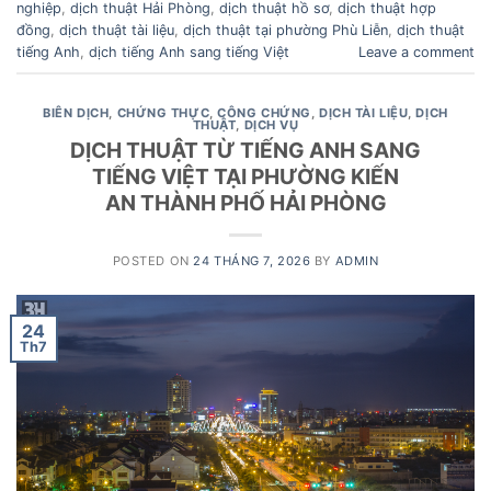
nghiệp
,
dịch thuật Hải Phòng
,
dịch thuật hồ sơ
,
dịch thuật hợp
đồng
,
dịch thuật tài liệu
,
dịch thuật tại phường Phù Liễn
,
dịch thuật
tiếng Anh
,
dịch tiếng Anh sang tiếng Việt
Leave a comment
BIÊN DỊCH
,
CHỨNG THỰC
,
CÔNG CHỨNG
,
DỊCH TÀI LIỆU
,
DỊCH
THUẬT
,
DỊCH VỤ
DỊCH THUẬT TỪ TIẾNG ANH SANG
TIẾNG VIỆT TẠI PHƯỜNG KIẾN
AN THÀNH PHỐ HẢI PHÒNG
POSTED ON
24 THÁNG 7, 2026
BY
ADMIN
24
Th7