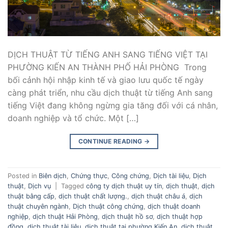
DỊCH THUẬT TỪ TIẾNG ANH SANG TIẾNG VIỆT TẠI
PHƯỜNG KIẾN AN THÀNH PHỐ HẢI PHÒNG Trong
bối cảnh hội nhập kinh tế và giao lưu quốc tế ngày
càng phát triển, nhu cầu dịch thuật từ tiếng Anh sang
tiếng Việt đang không ngừng gia tăng đối với cá nhân,
doanh nghiệp và tổ chức. Một […]
CONTINUE READING
→
Posted in
Biên dịch
,
Chứng thực
,
Công chứng
,
Dịch tài liệu
,
Dịch
thuật
,
Dịch vụ
|
Tagged
công ty dịch thuật uy tín
,
dịch thuật
,
dịch
thuật bằng cấp
,
dịch thuật chất lượng.
,
dịch thuật châu á
,
dịch
thuật chuyên ngành
,
Dịch thuật công chứng
,
dịch thuật doanh
nghiệp
,
dịch thuật Hải Phòng
,
dịch thuật hồ sơ
,
dịch thuật hợp
đồng
,
dịch thuật tài liệu
,
dịch thuật tại phường Kiến An
,
dịch thuật