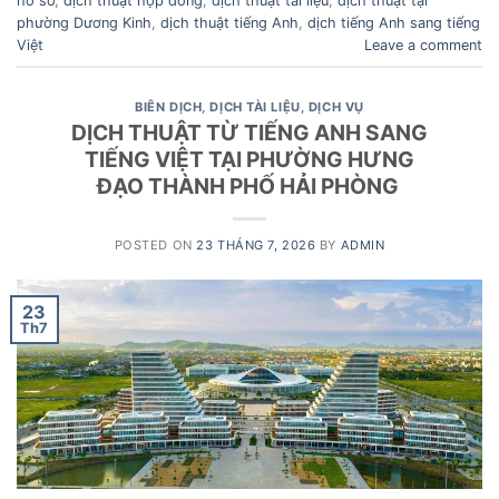
hồ sơ
,
dịch thuật hợp đồng
,
dịch thuật tài liệu
,
dịch thuật tại
phường Dương Kinh
,
dịch thuật tiếng Anh
,
dịch tiếng Anh sang tiếng
Việt
Leave a comment
BIÊN DỊCH
,
DỊCH TÀI LIỆU
,
DỊCH VỤ
DỊCH THUẬT TỪ TIẾNG ANH SANG
TIẾNG VIỆT TẠI PHƯỜNG HƯNG
ĐẠO THÀNH PHỐ HẢI PHÒNG
POSTED ON
23 THÁNG 7, 2026
BY
ADMIN
23
Th7