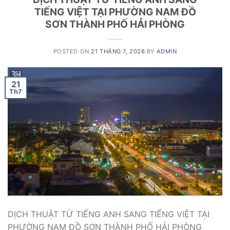
TIẾNG VIỆT TẠI PHƯỜNG NAM ĐỒ
SƠN THÀNH PHỐ HẢI PHÒNG
POSTED ON
21 THÁNG 7, 2026
BY
ADMIN
21
Th7
DỊCH THUẬT TỪ TIẾNG ANH SANG TIẾNG VIỆT TẠI
PHƯỜNG NAM ĐỒ SƠN THÀNH PHỐ HẢI PHÒNG