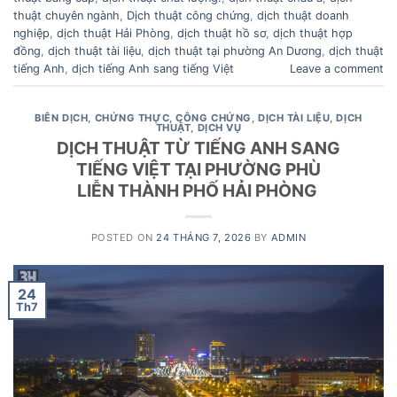
thuật chuyên ngành
,
Dịch thuật công chứng
,
dịch thuật doanh
nghiệp
,
dịch thuật Hải Phòng
,
dịch thuật hồ sơ
,
dịch thuật hợp
đồng
,
dịch thuật tài liệu
,
dịch thuật tại phường An Dương
,
dịch thuật
tiếng Anh
,
dịch tiếng Anh sang tiếng Việt
Leave a comment
BIÊN DỊCH
,
CHỨNG THỰC
,
CÔNG CHỨNG
,
DỊCH TÀI LIỆU
,
DỊCH
THUẬT
,
DỊCH VỤ
DỊCH THUẬT TỪ TIẾNG ANH SANG
TIẾNG VIỆT TẠI PHƯỜNG PHÙ
LIỄN THÀNH PHỐ HẢI PHÒNG
POSTED ON
24 THÁNG 7, 2026
BY
ADMIN
24
Th7