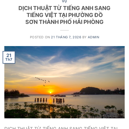
VỤ
DỊCH THUẬT TỪ TIẾNG ANH SANG
TIẾNG VIỆT TẠI PHƯỜNG ĐỒ
SƠN THÀNH PHỐ HẢI PHÒNG
POSTED ON
21 THÁNG 7, 2026
BY
ADMIN
21
Th7
DỊCH THUẬT TỪ TIẾNG ANH SANG TIẾNG VIỆT TẠI