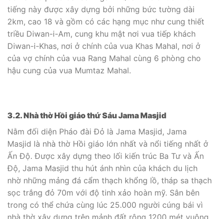
tiếng này được xây dựng bởi những bức tường dài
2km, cao 18 và gồm có các hạng mục như cung thiết
triều Diwan-i-Am, cung khu mật nơi vua tiếp khách
Diwan-i-Khas, nơi ở chính của vua Khas Mahal, nơi ở
của vợ chính của vua Rang Mahal cùng 6 phòng cho
hậu cung của vua Mumtaz Mahal.
3.2. Nhà thờ Hồi giáo thứ Sáu Jama Masjid
Nằm đối diện Pháo đài Đỏ là Jama Masjid, Jama
Masjid là nhà thờ Hồi giáo lớn nhất và nổi tiếng nhất ở
Ấn Độ. Được xây dựng theo lối kiến trúc Ba Tư và Ấn
Độ, Jama Masjid thu hút ánh nhìn của khách du lịch
nhờ những mảng đá cẩm thạch khổng lồ, tháp sa thạch
sọc trắng đỏ 70m với độ tinh xảo hoàn mỹ. Sân bên
trong có thể chứa cùng lúc 25.000 người cúng bái vì
nhà thờ xây dựng trên mảnh đất rộng 1200 mét vuông.