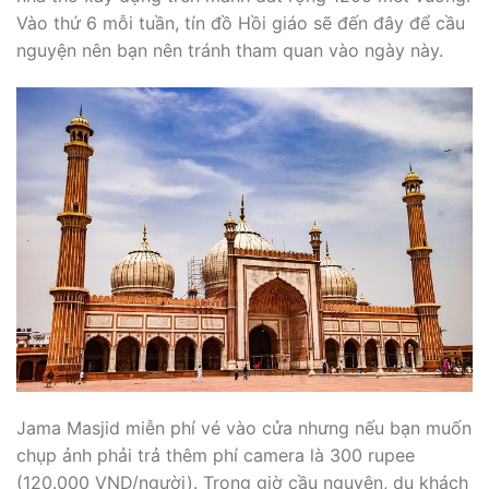
Vào thứ 6 mỗi tuần, tín đồ Hồi giáo sẽ đến đây để cầu
nguyện nên bạn nên tránh tham quan vào ngày này.
Jama Masjid miễn phí vé vào cửa nhưng nếu bạn muốn
chụp ảnh phải trả thêm phí camera là 300 rupee
(120.000 VND/người). Trong giờ cầu nguyện, du khách