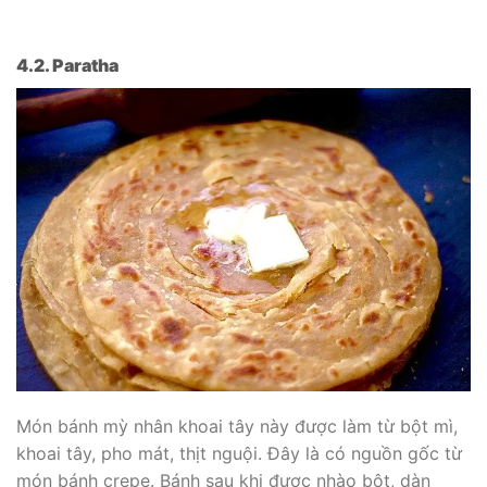
4.2. Paratha
Món bánh mỳ nhân khoai tây này được làm từ bột mì,
khoai tây, pho mát, thịt nguội. Đây là có nguồn gốc từ
món bánh crepe. Bánh sau khi được nhào bột, dàn