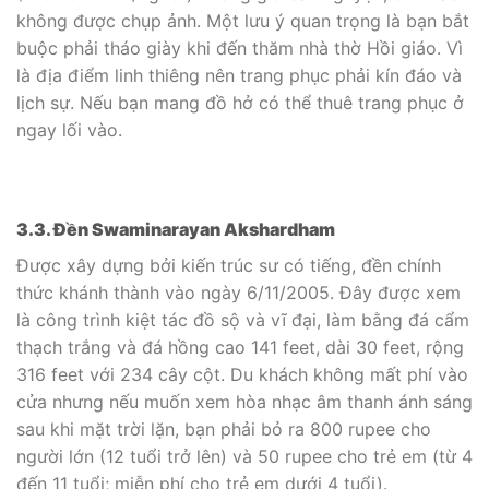
không được chụp ảnh. Một lưu ý quan trọng là bạn bắt
buộc phải tháo giày khi đến thăm nhà thờ Hồi giáo. Vì
là địa điểm linh thiêng nên trang phục phải kín đáo và
lịch sự. Nếu bạn mang đồ hở có thể thuê trang phục ở
ngay lối vào.
3.3. Đền Swaminarayan Akshardham
Được xây dựng bởi kiến trúc sư có tiếng, đền chính
thức khánh thành vào ngày 6/11/2005. Đây được xem
là công trình kiệt tác đồ sộ và vĩ đại, làm bằng đá cẩm
thạch trắng và đá hồng cao 141 feet, dài 30 feet, rộng
316 feet với 234 cây cột. Du khách không mất phí vào
cửa nhưng nếu muốn xem hòa nhạc âm thanh ánh sáng
sau khi mặt trời lặn, bạn phải bỏ ra 800 rupee cho
người lớn (12 tuổi trở lên) và 50 rupee cho trẻ em (từ 4
đến 11 tuổi; miễn phí cho trẻ em dưới 4 tuổi).