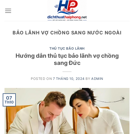
Skip
to
content
BẢO LÃNH VỢ CHỒNG SANG NƯỚC NGOÀI
THỦ TỤC BÃO LÃNH
Hướng dẫn thủ tục bảo lãnh vợ chồng
sang Đức
POSTED ON
7 THÁNG 10, 2024
BY
ADMIN
07
Th10