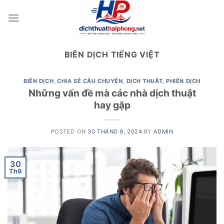
Skip
to
content
BIÊN DỊCH TIẾNG VIỆT
BIÊN DỊCH
,
CHIA SẺ CÂU CHUYỆN
,
DỊCH THUẬT
,
PHIÊN DỊCH
Những vấn đề mà các nhà dịch thuật
hay gặp
POSTED ON
30 THÁNG 9, 2024
BY
ADMIN
30
Th9