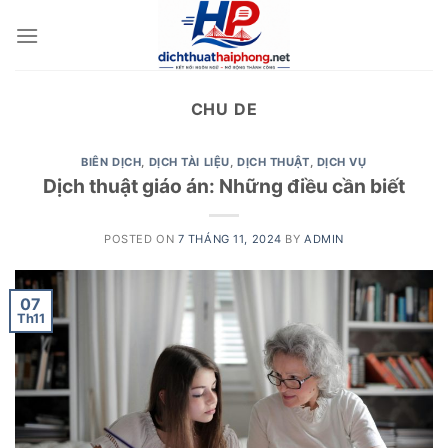
Skip
to
content
CHU DE
BIÊN DỊCH
,
DỊCH TÀI LIỆU
,
DỊCH THUẬT
,
DỊCH VỤ
Dịch thuật giáo án: Những điều cần biết
POSTED ON
7 THÁNG 11, 2024
BY
ADMIN
07
Th11