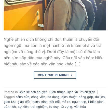
Nghề phiên dịch không chỉ đơn thuần là chuyển đổi
ngôn ngữ, mà còn là một hành trình khám phá và trải
nghiệm vô cùng thú vị. Dưới đây là một số điều làm
nên sức hấp dẫn của nghề này: Cầu nối văn hóa: Hiểu
biết sâu sắc về các nền văn hóa khác […]
CONTINUE READING
→
Posted in
Chia sẻ câu chuyện
,
Dịch thuật
,
Dịch vụ
,
Phiên dịch
|
Tagged
cánh cửa
,
công việc
,
đa dạng
,
dịch thuật
,
đóng góp
,
du lịch
,
giao lưu
,
giao tiếp
,
hành trình
,
kết nối
,
mỏ ra
,
ngu phap
,
Phiên dịch
,
sở thích
,
sự kiện
,
trải nghiệm
,
tư duy
,
từ vựng
,
văn hóa