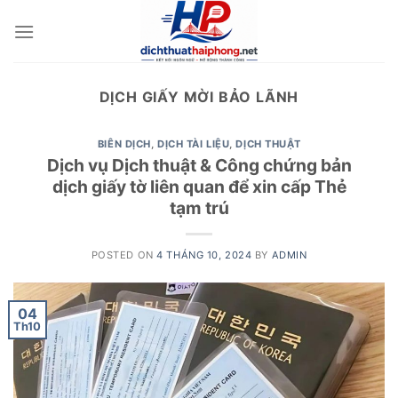
Skip
to
content
DỊCH GIẤY MỜI BẢO LÃNH
BIÊN DỊCH
,
DỊCH TÀI LIỆU
,
DỊCH THUẬT
Dịch vụ Dịch thuật & Công chứng bản
dịch giấy tờ liên quan để xin cấp Thẻ
tạm trú
POSTED ON
4 THÁNG 10, 2024
BY
ADMIN
04
Th10