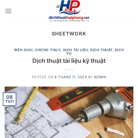
Skip
to
content
SHEETWORK
BIÊN DỊCH
,
CHỨNG THỰC
,
DỊCH TÀI LIỆU
,
DỊCH THUẬT
,
DỊCH
VỤ
Dịch thuật tài liệu kỹ thuật
POSTED ON
8 THÁNG 11, 2024
BY
ADMIN
08
Th11