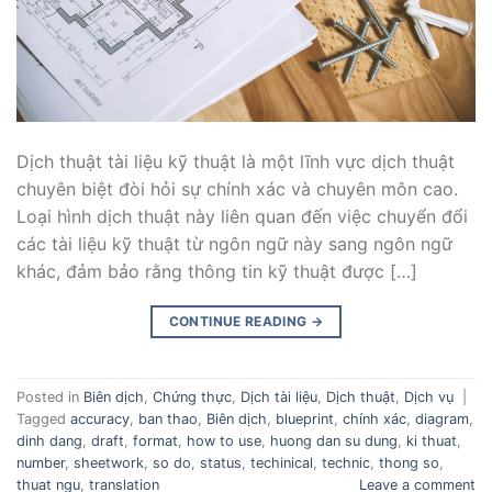
Dịch thuật tài liệu kỹ thuật là một lĩnh vực dịch thuật
chuyên biệt đòi hỏi sự chính xác và chuyên môn cao.
Loại hình dịch thuật này liên quan đến việc chuyển đổi
các tài liệu kỹ thuật từ ngôn ngữ này sang ngôn ngữ
khác, đảm bảo rằng thông tin kỹ thuật được […]
CONTINUE READING
→
Posted in
Biên dịch
,
Chứng thực
,
Dịch tài liệu
,
Dịch thuật
,
Dịch vụ
|
Tagged
accuracy
,
ban thao
,
Biên dịch
,
blueprint
,
chính xác
,
diagram
,
dinh dang
,
draft
,
format
,
how to use
,
huong dan su dung
,
ki thuat
,
number
,
sheetwork
,
so do
,
status
,
techinical
,
technic
,
thong so
,
thuat ngu
,
translation
Leave a comment