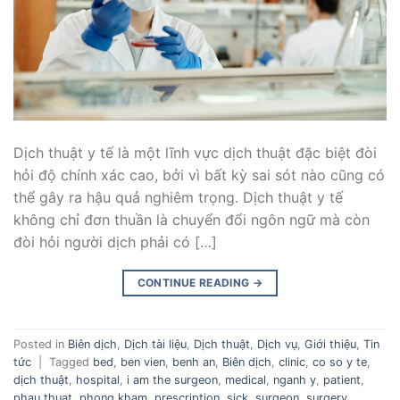
Dịch thuật y tế là một lĩnh vực dịch thuật đặc biệt đòi
hỏi độ chính xác cao, bởi vì bất kỳ sai sót nào cũng có
thể gây ra hậu quả nghiêm trọng. Dịch thuật y tế
không chỉ đơn thuần là chuyển đổi ngôn ngữ mà còn
đòi hỏi người dịch phải có […]
CONTINUE READING
→
Posted in
Biên dịch
,
Dịch tài liệu
,
Dịch thuật
,
Dịch vụ
,
Giới thiệu
,
Tin
tức
|
Tagged
bed
,
ben vien
,
benh an
,
Biên dịch
,
clinic
,
co so y te
,
dịch thuật
,
hospital
,
i am the surgeon
,
medical
,
nganh y
,
patient
,
phau thuat
,
phong kham
,
prescription
,
sick
,
surgeon
,
surgery
,