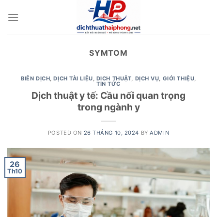
Skip
to
content
SYMTOM
BIÊN DỊCH
,
DỊCH TÀI LIỆU
,
DỊCH THUẬT
,
DỊCH VỤ
,
GIỚI THIỆU
,
TIN TỨC
Dịch thuật y tế: Cầu nối quan trọng
trong ngành y
POSTED ON
26 THÁNG 10, 2024
BY
ADMIN
26
Th10