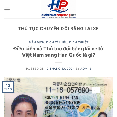
Skip
to
content
THỦ TỤC CHUYỂN ĐỔI BẰNG LÁI XE
BIÊN DỊCH
,
DỊCH TÀI LIỆU
,
DỊCH THUẬT
Điều kiện và Thủ tục đổi bằng lái xe từ
Việt Nam sang Hàn Quốc là gì?
POSTED ON
12 THÁNG 10, 2024
BY
ADMIN
12
Th10