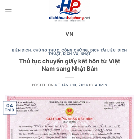
Skip
to
content
VN
BIÊN DỊCH
,
CHỨNG THỰC
,
CÔNG CHỨNG
,
DỊCH TÀI LIỆU
,
DỊCH
THUẬT
,
DỊCH VỤ
,
NHẬT
Thủ tục chuyển giấy kết hôn từ Việt
Nam sang Nhật Bản
POSTED ON
4 THÁNG 10, 2024
BY
ADMIN
04
Th10