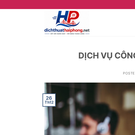
Skip
to
content
DỊCH VỤ CÔN
POST
26
Th12