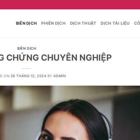
BIÊN DỊCH
PHIÊN DỊCH
DỊCH THUẬT
DỊCH TÀI LIỆU
CÔ
BIÊN DỊCH
G CHỨNG CHUYÊN NGHIỆP
ED ON
26 THÁNG 12, 2024
BY
ADMIN