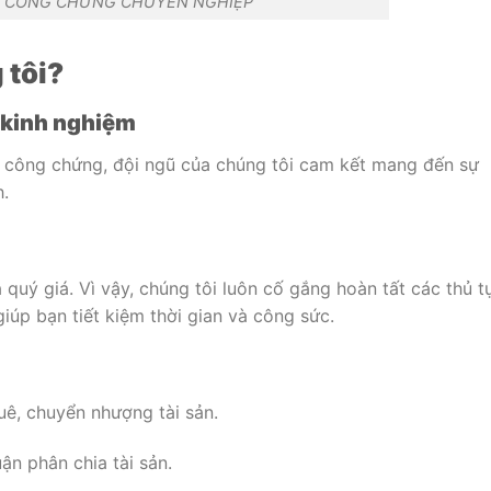
Ụ CÔNG CHỨNG CHUYÊN NGHIỆP
 tôi?
 kinh nghiệm
c công chứng, đội ngũ của chúng tôi cam kết mang đến sự
h.
à quý giá. Vì vậy, chúng tôi luôn cố gắng hoàn tất các thủ t
iúp bạn tiết kiệm thời gian và công sức.
ê, chuyển nhượng tài sản.
ận phân chia tài sản.