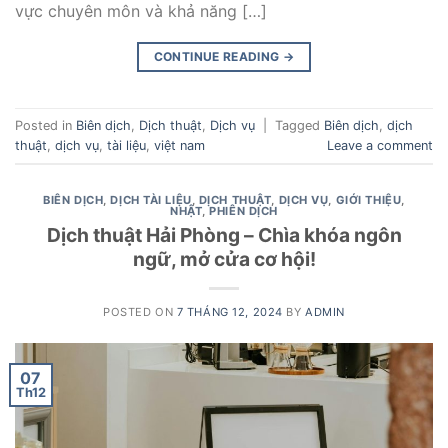
vực chuyên môn và khả năng […]
CONTINUE READING
→
Posted in
Biên dịch
,
Dịch thuật
,
Dịch vụ
|
Tagged
Biên dịch
,
dịch
thuật
,
dịch vụ
,
tài liệu
,
việt nam
Leave a comment
BIÊN DỊCH
,
DỊCH TÀI LIỆU
,
DỊCH THUẬT
,
DỊCH VỤ
,
GIỚI THIỆU
,
NHẬT
,
PHIÊN DỊCH
Dịch thuật Hải Phòng – Chìa khóa ngôn
ngữ, mở cửa cơ hội!
POSTED ON
7 THÁNG 12, 2024
BY
ADMIN
07
Th12