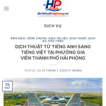
Skip
to
content
DỊCH VỤ
BIÊN DỊCH
,
CÔNG CHỨNG
,
DỊCH TÀI LIỆU
,
DỊCH THUẬT
,
DỊCH
VỤ
,
GIỚI THIỆU
DỊCH THUẬT TỪ TIẾNG ANH SANG
TIẾNG VIỆT TẠI PHƯỜNG GIA
VIÊN THÀNH PHỐ HẢI PHÒNG
POSTED ON
15 THÁNG 7, 2026
BY
ADMIN
15
Th7