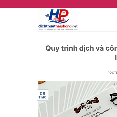
Skip
to
content
Quy trình dịch và c
POST
08
Th10