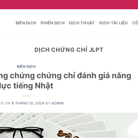
BIÊN DỊCH
PHIÊN DỊCH
DỊCH THUẬT
DỊCH TÀI LIỆU
CÔ
DỊCH CHỨNG CHỈ JLPT
BIÊN DỊCH
ông chứng chứng chỉ đánh giá năng
lực tiếng Nhật
ED ON
8 THÁNG 10, 2024
BY
ADMIN