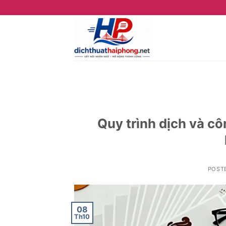
Skip
to
content
Quy trình dịch và c
POST
08
Th10