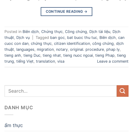
CONTINUE READING
→
Posted in
Biên dịch
,
Chứng thực
,
Công chứng
,
Dịch tài liệu
,
Dịch
thuật
,
Dịch vụ
|
Tagged
ban goc
,
bat buoc thu tuc
,
Biên dịch
,
can
cuoc con dan
,
chứng thực
,
citizen identification
,
công chứng
,
dịch
thuật
,
languages
,
migration
,
notary
,
original. procedure
,
phap ly
,
tieng anh
,
tieng Duc
,
tieng nhat
,
tieng nuoc ngoai
,
tieng Phap
,
tieng
trung
,
tiếng Viẹt
,
translation
,
visa
Leave a comment
DANH MỤC
ẩm thực