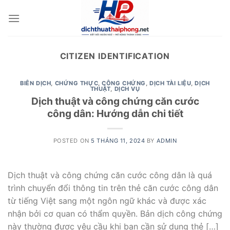
Skip
to
content
CITIZEN IDENTIFICATION
BIÊN DỊCH
,
CHỨNG THỰC
,
CÔNG CHỨNG
,
DỊCH TÀI LIỆU
,
DỊCH
THUẬT
,
DỊCH VỤ
Dịch thuật và công chứng căn cước
công dân: Hướng dẫn chi tiết
POSTED ON
5 THÁNG 11, 2024
BY
ADMIN
Dịch thuật và công chứng căn cước công dân là quá
trình chuyển đổi thông tin trên thẻ căn cước công dân
từ tiếng Việt sang một ngôn ngữ khác và được xác
nhận bởi cơ quan có thẩm quyền. Bản dịch công chứng
này thường được yêu cầu khi bạn cần sử dụng thẻ […]