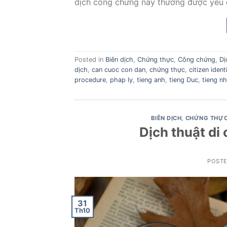
dịch công chứng này thường được yêu c
Posted in
Biên dịch
,
Chứng thực
,
Công chứng
,
Dị
dịch
,
can cuoc con dan
,
chứng thực
,
citizen ident
procedure
,
phap ly
,
tieng anh
,
tieng Duc
,
tieng nh
BIÊN DỊCH
,
CHỨNG THỰ
Dịch thuật di 
POST
31
Th10