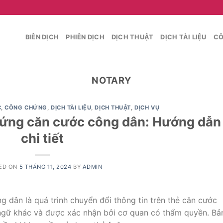
BIÊN DỊCH
PHIÊN DỊCH
DỊCH THUẬT
DỊCH TÀI LIỆU
CÔ
NOTARY
C
,
CÔNG CHỨNG
,
DỊCH TÀI LIỆU
,
DỊCH THUẬT
,
DỊCH VỤ
hứng căn cước công dân: Hướng dẫn
chi tiết
ED ON
5 THÁNG 11, 2024
BY
ADMIN
 dân là quá trình chuyển đổi thông tin trên thẻ căn cước
ngữ khác và được xác nhận bởi cơ quan có thẩm quyền. Bả