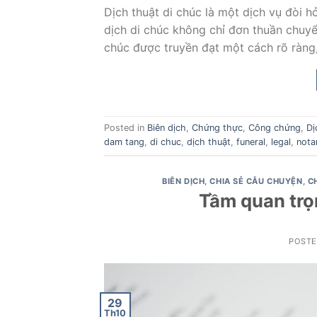
Dịch thuật di chúc là một dịch vụ đòi h
dịch di chúc không chỉ đơn thuần chuy
chúc được truyền đạt một cách rõ ràng,
Posted in
Biên dịch
,
Chứng thực
,
Công chứng
,
Dị
dam tang
,
di chuc
,
dịch thuật
,
funeral
,
legal
,
nota
BIÊN DỊCH
,
CHIA SẺ CÂU CHUYỆN
,
C
Tầm quan trọ
POST
29
Th10