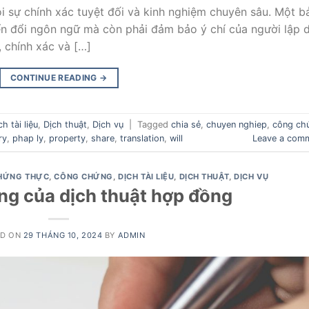
ỏi sự chính xác tuyệt đối và kinh nghiệm chuyên sâu. Một b
ển đổi ngôn ngữ mà còn phải đảm bảo ý chí của người lập d
 chính xác và […]
CONTINUE READING
→
ch tài liệu
,
Dịch thuật
,
Dịch vụ
|
Tagged
chia sẻ
,
chuyen nghiep
,
công ch
ry
,
phap ly
,
property
,
share
,
translation
,
will
Leave a com
HỨNG THỰC
,
CÔNG CHỨNG
,
DỊCH TÀI LIỆU
,
DỊCH THUẬT
,
DỊCH VỤ
ng của dịch thuật hợp đồng
ED ON
29 THÁNG 10, 2024
BY
ADMIN