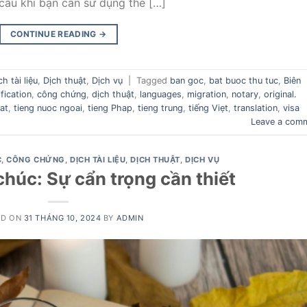
ầu khi bạn cần sử dụng thẻ […]
CONTINUE READING
→
ch tài liệu
,
Dịch thuật
,
Dịch vụ
|
Tagged
ban goc
,
bat buoc thu tuc
,
Biên
ification
,
công chứng
,
dịch thuật
,
languages
,
migration
,
notary
,
original.
at
,
tieng nuoc ngoai
,
tieng Phap
,
tieng trung
,
tiếng Viẹt
,
translation
,
visa
Leave a com
C
,
CÔNG CHỨNG
,
DỊCH TÀI LIỆU
,
DỊCH THUẬT
,
DỊCH VỤ
chúc: Sự cẩn trọng cần thiết
ED ON
31 THÁNG 10, 2024
BY
ADMIN