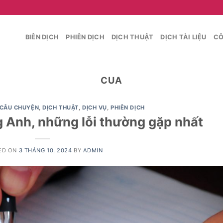
BIÊN DỊCH
PHIÊN DỊCH
DỊCH THUẬT
DỊCH TÀI LIỆU
CÔ
CUA
 CÂU CHUYỆN
,
DỊCH THUẬT
,
DỊCH VỤ
,
PHIÊN DỊCH
ng Anh, những lỗi thường gặp nhất
ED ON
3 THÁNG 10, 2024
BY
ADMIN