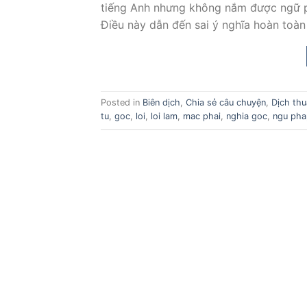
tiếng Anh nhưng không nắm được ngữ ph
Điều này dẫn đến sai ý nghĩa hoàn toàn
Posted in
Biên dịch
,
Chia sẻ câu chuyện
,
Dịch thu
tu
,
goc
,
loi
,
loi lam
,
mac phai
,
nghia goc
,
ngu pha