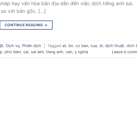
áp hay văn hóa bản địa dẫn đến việc dịch tiếng anh sai.
 so với bản gốc. […]
CONTINUE READING
→
ật
,
Dịch vụ
,
Phiên dịch
|
Tagged
at
,
bn
,
co ban
,
cua
,
di
,
dịch thuật
,
dich 
p
,
pho bien
,
sai
,
sai lam
,
tieng anh
,
van
,
y nghia
Leave a com