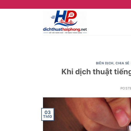
Skip
to
content
BIÊN DỊCH
,
CHIA SẺ
Khi dịch thuật tiế
POST
03
Th10