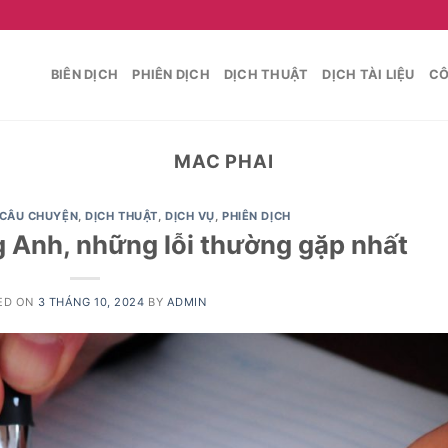
BIÊN DỊCH
PHIÊN DỊCH
DỊCH THUẬT
DỊCH TÀI LIỆU
CÔ
MAC PHAI
 CÂU CHUYỆN
,
DỊCH THUẬT
,
DỊCH VỤ
,
PHIÊN DỊCH
ng Anh, những lỗi thường gặp nhất
ED ON
3 THÁNG 10, 2024
BY
ADMIN