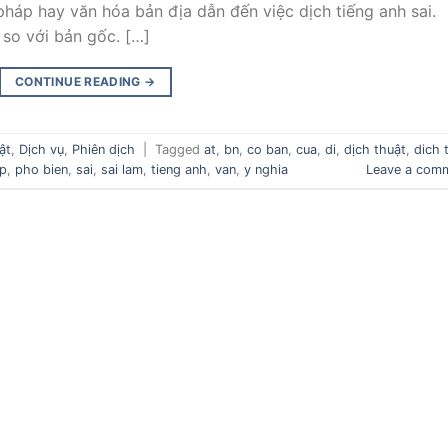
áp hay văn hóa bản địa dẫn đến việc dịch tiếng anh sai.
 so với bản gốc. […]
CONTINUE READING
→
ật
,
Dịch vụ
,
Phiên dịch
|
Tagged
at
,
bn
,
co ban
,
cua
,
di
,
dịch thuật
,
dich 
p
,
pho bien
,
sai
,
sai lam
,
tieng anh
,
van
,
y nghia
Leave a com