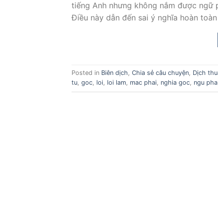
tiếng Anh nhưng không nắm được ngữ ph
Điều này dẫn đến sai ý nghĩa hoàn toàn
Posted in
Biên dịch
,
Chia sẻ câu chuyện
,
Dịch thu
tu
,
goc
,
loi
,
loi lam
,
mac phai
,
nghia goc
,
ngu pha