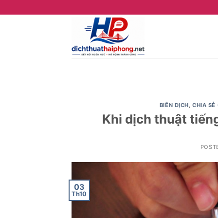
Skip
to
content
BIÊN DỊCH
,
CHIA SẺ
Khi dịch thuật tiế
POST
03
Th10