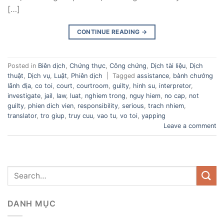
[…]
CONTINUE READING
→
Posted in
Biên dịch
,
Chứng thực
,
Công chứng
,
Dịch tài liệu
,
Dịch
thuật
,
Dịch vụ
,
Luật
,
Phiên dịch
|
Tagged
assistance
,
bành chướng
lãnh địa
,
co toi
,
court
,
courtroom
,
guilty
,
hinh su
,
interpretor
,
investigate
,
jail
,
law
,
luat
,
nghiem trong
,
nguy hiem
,
no cap
,
not
guilty
,
phien dich vien
,
responsibility
,
serious
,
trach nhiem
,
translator
,
tro giup
,
truy cuu
,
vao tu
,
vo toi
,
yapping
Leave a comment
DANH MỤC