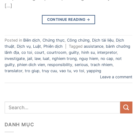
[…]
CONTINUE READING
→
Posted in
Biên dịch
,
Chứng thực
,
Công chứng
,
Dịch tài liệu
,
Dịch
thuật
,
Dịch vụ
,
Luật
,
Phiên dịch
|
Tagged
assistance
,
bành chướng
lãnh địa
,
co toi
,
court
,
courtroom
,
guilty
,
hinh su
,
interpretor
,
investigate
,
jail
,
law
,
luat
,
nghiem trong
,
nguy hiem
,
no cap
,
not
guilty
,
phien dich vien
,
responsibility
,
serious
,
trach nhiem
,
translator
,
tro giup
,
truy cuu
,
vao tu
,
vo toi
,
yapping
Leave a comment
DANH MỤC