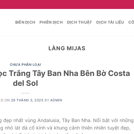
BIÊN DỊCH
PHIÊN DỊCH
DỊCH THUẬT
DỊCH TÀI LIỆU
CÔ
LÀNG MIJAS
CHƯA PHÂN LOẠI
ọc Trắng Tây Ban Nha Bên Bờ Costa
del Sol
ED ON
29 THÁNG 3, 2025
BY
ADMIN
g đẹp nhất vùng Andalusia, Tây Ban Nha. Nổi bật với những
g nhỏ lát đá cổ kính và khung cảnh thiên nhiên tuyệt đẹp,