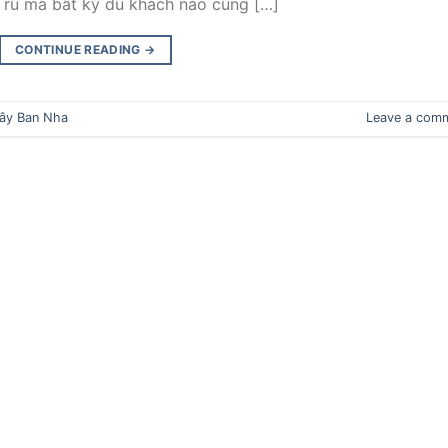
 rũ mà bất kỳ du khách nào cũng […]
CONTINUE READING
→
ây Ban Nha
Leave a com