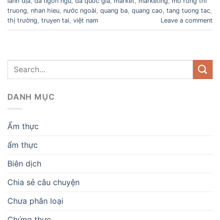
lãnh địa
,
da ngon ngu
,
da quoc gia
,
market
,
marketing
,
mo rong thi
truong
,
nhan hieu
,
nước ngoài
,
quang ba
,
quang cao
,
tang tuong tac
,
thị trường
,
truyen tai
,
việt nam
Leave a comment
DANH MỤC
Ẩm thực
ẩm thực
Biên dịch
Chia sẻ câu chuyện
Chưa phân loại
Chứng thực