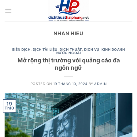
Skip
to
content
NHAN HIEU
BIÊN DỊCH
,
DỊCH TÀI LIỆU
,
DỊCH THUẬT
,
DỊCH VỤ
,
KINH DOANH
NƯỚC NGOÀI
Mở rộng thị trường với quảng cáo đa
ngôn ngữ
POSTED ON
19 THÁNG 10, 2024
BY
ADMIN
19
Th10