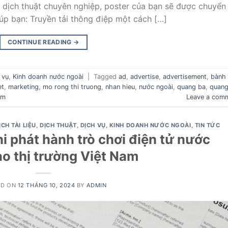
vụ dịch thuật chuyên nghiệp, poster của bạn sẽ được chuyển
úp bạn: Truyền tải thông điệp một cách […]
CONTINUE READING
→
 vụ
,
Kinh doanh nước ngoài
|
Tagged
ad
,
advertise
,
advertisement
,
bành
et
,
marketing
,
mo rong thi truong
,
nhan hieu
,
nước ngoài
,
quang ba
,
quan
am
Leave a com
ỊCH TÀI LIỆU
,
DỊCH THUẬT
,
DỊCH VỤ
,
KINH DOANH NƯỚC NGOÀI
,
TIN TỨC
hi phát hành trò chơi điện tử nước
ào thị trường Việt Nam
ED ON
12 THÁNG 10, 2024
BY
ADMIN