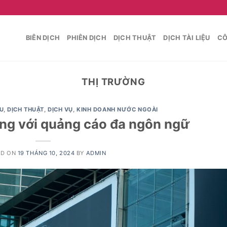
BIÊN DỊCH
PHIÊN DỊCH
DỊCH THUẬT
DỊCH TÀI LIỆU
CÔ
THỊ TRƯỜNG
ỆU
,
DỊCH THUẬT
,
DỊCH VỤ
,
KINH DOANH NƯỚC NGOÀI
ờng với quảng cáo đa ngôn ngữ
ED ON
19 THÁNG 10, 2024
BY
ADMIN