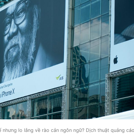
ế nhưng lo lắng về rào cản ngôn ngữ? Dịch thuật quảng cá