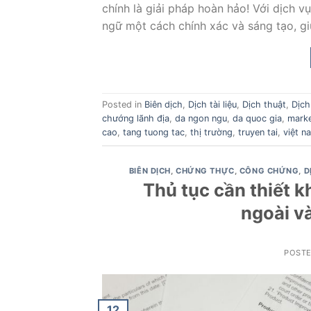
chính là giải pháp hoàn hảo! Với dịch 
ngữ một cách chính xác và sáng tạo, gi
Posted in
Biên dịch
,
Dịch tài liệu
,
Dịch thuật
,
Dịch
chướng lãnh địa
,
da ngon ngu
,
da quoc gia
,
mark
cao
,
tang tuong tac
,
thị trường
,
truyen tai
,
việt n
BIÊN DỊCH
,
CHỨNG THỰC
,
CÔNG CHỨNG
,
D
Thủ tục cần thiết k
ngoài v
POST
12