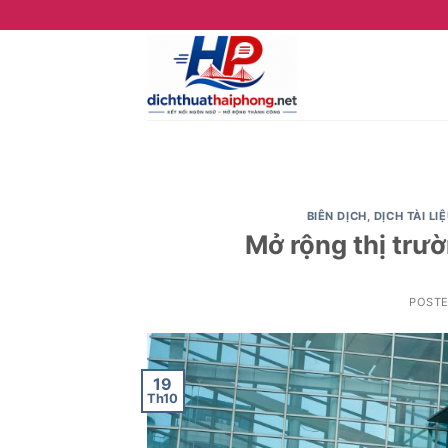
Skip
to
content
BIÊN DỊCH
,
DỊCH TÀI LI
Mở rộng thị trư
POST
19
Th10