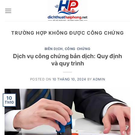
Skip
to
content
TRƯỜNG HỢP KHÔNG ĐƯỢC CÔNG CHỨNG
BIÊN DỊCH
,
CÔNG CHỨNG
Dịch vụ công chứng bản dịch: Quy định
và quy trình
POSTED ON
10 THÁNG 10, 2024
BY
ADMIN
10
Th10