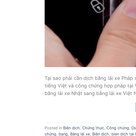
Tại sao phải cần dịch bằng lái xe Pháp 
tiếng Việt và công chứng hợp pháp tại
bằng lái xe Nhật sang bằng lái xe Việt
Posted in
Biên dịch
,
Chứng thực
,
Công chứng
,
Dị
chứng
,
bang
,
Bằng lái xe
,
Biên dịch
,
bien dich tai 