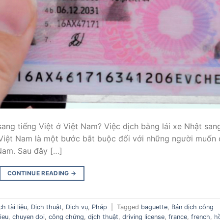
sang tiếng Việt ở Việt Nam? Việc dịch bằng lái xe Nhật san
 Việt Nam là một bước bắt buộc đối với những người muốn 
 Nam. Sau đây […]
CONTINUE READING
→
ch tài liệu
,
Dịch thuật
,
Dịch vụ
,
Pháp
|
Tagged
baguette
,
Bản dịch công
lieu
,
chuyen doi
,
công chứng
,
dịch thuật
,
driving license
,
france
,
french
,
h