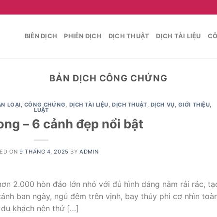
BIÊN DỊCH
PHIÊN DỊCH
DỊCH THUẬT
DỊCH TÀI LIỆU
CÔ
BẢN DỊCH CÔNG CHỨNG
N LOẠI
,
CÔNG CHỨNG
,
DỊCH TÀI LIỆU
,
DỊCH THUẬT
,
DỊCH VỤ
,
GIỚI THIỆU
,
LUẬT
ong – 6 cảnh đẹp nổi bật
ED ON
9 THÁNG 4, 2025
BY
ADMIN
ơn 2.000 hòn đảo lớn nhỏ với đủ hình dáng nằm rải rác, tạ
ảnh ban ngày, ngủ đêm trên vịnh, bay thủy phi cơ nhìn toà
 du khách nên thử […]