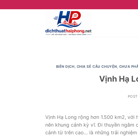
Skip
to
content
BIÊN DỊCH
,
CHIA SẺ CÂU CHUYỆN
,
CHƯA PHÂ
Vịnh Hạ L
POST
Vịnh Hạ Long rộng hơn 1.500 km2, với h
nên khung cảnh kỳ vĩ. Đi thuyền ngắm c
cảnh từ trên cao… là những trải nghiệm