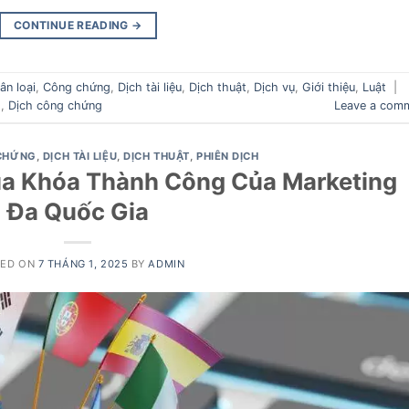
CONTINUE READING
→
n loại
,
Công chứng
,
Dịch tài liệu
,
Dịch thuật
,
Dịch vụ
,
Giới thiệu
,
Luật
|
h
,
Dịch công chứng
Leave a com
CHỨNG
,
DỊCH TÀI LIỆU
,
DỊCH THUẬT
,
PHIÊN DỊCH
ìa Khóa Thành Công Của Marketing
Đa Quốc Gia
TED ON
7 THÁNG 1, 2025
BY
ADMIN