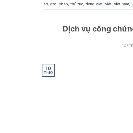
sơ
,
oto
,
phap
,
thủ tục
,
tiếng Viẹt
,
việt
,
việt nam
,
Dịch vụ công chứng
POST
10
Th10