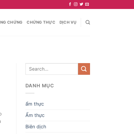
NG CHỨNG
CHỨNG THỰC
DỊCH VỤ
DANH MỤC
ẩm thực
o
Ẩm thực
n
Biên dịch