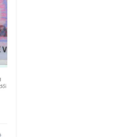
g
đổi
ồ