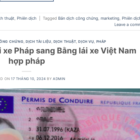
ch thuật
,
Phiên dịch
|
Tagged
Bản dịch công chứng
,
marketing
,
Phiên dịc
Leave a com
ÔNG CHỨNG
,
DỊCH TÀI LIỆU
,
DỊCH THUẬT
,
DỊCH VỤ
,
PHÁP
 xe Pháp sang Bằng lái xe Việt Nam
hợp pháp
ED ON
17 THÁNG 10, 2024
BY
ADMIN