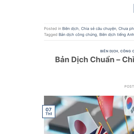
Posted in
Biên dịch
,
Chia sẻ câu chuyện
,
Chưa phâ
Tagged
Bản dịch công chứng
,
Biên dịch tiếng An
BIÊN DỊCH
,
CÔNG 
Bản Dịch Chuẩn – Ch
POS
07
Th1