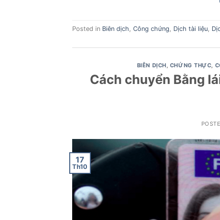
Posted in
Biên dịch
,
Công chứng
,
Dịch tài liệu
,
Dị
BIÊN DỊCH
,
CHỨNG THỰC
,
C
Cách chuyển Bằng lái
POST
17
Th10