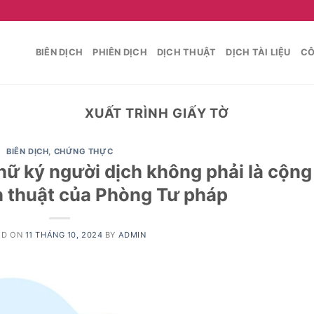
BIÊN DỊCH
PHIÊN DỊCH
DỊCH THUẬT
DỊCH TÀI LIỆU
CÔ
XUẤT TRÌNH GIẤY TỜ
BIÊN DỊCH
,
CHỨNG THỰC
hữ ký người dịch không phải là cộng
ch thuật của Phòng Tư pháp
ED ON
11 THÁNG 10, 2024
BY
ADMIN