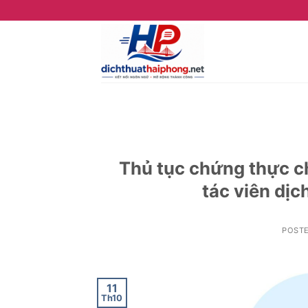
Skip
to
content
Thủ tục chứng thực c
tác viên dị
POST
11
Th10