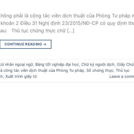
không phải là cộng tác viên dịch thuật của Phòng Tư pháp
i khoản 2 Điều 31 Nghị định 23/2015/NĐ-CP có quy định th
sau: Thủ tục chứng thực chữ […]
CONTINUE READING
→
cử nhân ngoại ngữ
,
Bằng tốt nghiệp đại học
,
Chữ ký người dịch
,
Giấy Chứ
là công tác viên dịch thuật của Phòng Tư pháp
,
Số chứng thực
,
Thủ tục
ch
,
Xuất trình giấy tờ
Leave a com