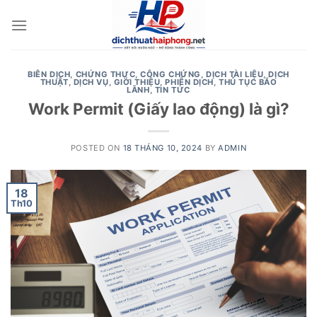
Skip
to
content
BIÊN DỊCH
,
CHỨNG THỰC
,
CÔNG CHỨNG
,
DỊCH TÀI LIỆU
,
DỊCH
THUẬT
,
DỊCH VỤ
,
GIỚI THIỆU
,
PHIÊN DỊCH
,
THỦ TỤC BÃO
LÃNH
,
TIN TỨC
Work Permit (Giấy lao động) là gì?
POSTED ON
18 THÁNG 10, 2024
BY
ADMIN
18
Th10