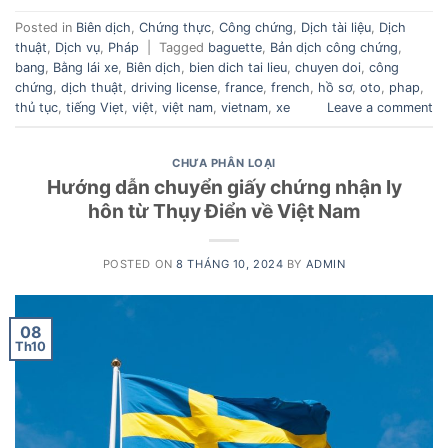
Posted in
Biên dịch
,
Chứng thực
,
Công chứng
,
Dịch tài liệu
,
Dịch
thuật
,
Dịch vụ
,
Pháp
|
Tagged
baguette
,
Bản dịch công chứng
,
bang
,
Bằng lái xe
,
Biên dịch
,
bien dich tai lieu
,
chuyen doi
,
công
chứng
,
dịch thuật
,
driving license
,
france
,
french
,
hồ sơ
,
oto
,
phap
,
thủ tục
,
tiếng Viẹt
,
việt
,
việt nam
,
vietnam
,
xe
Leave a comment
CHƯA PHÂN LOẠI
Hướng dẫn chuyển giấy chứng nhận ly
hôn từ Thụy Điển về Việt Nam
POSTED ON
8 THÁNG 10, 2024
BY
ADMIN
08
Th10