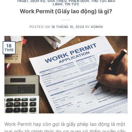
THUẬT
,
DỊCH VỤ
,
GIỚI THIỆU
,
PHIÊN DỊCH
,
THỦ TỤC BÃO
LÃNH
,
TIN TỨC
Work Permit (Giấy lao động) là gì?
POSTED ON
18 THÁNG 10, 2024
BY
ADMIN
18
Th10
Work Permit hay còn gọi là giấy phép lao động là một
loại giấy tờ chính thức do cơ quan có thẩm quyền cấp,