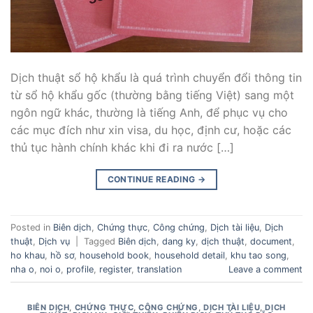
Dịch thuật sổ hộ khẩu là quá trình chuyển đổi thông tin
từ sổ hộ khẩu gốc (thường bằng tiếng Việt) sang một
ngôn ngữ khác, thường là tiếng Anh, để phục vụ cho
các mục đích như xin visa, du học, định cư, hoặc các
thủ tục hành chính khác khi đi ra nước […]
CONTINUE READING
→
Posted in
Biên dịch
,
Chứng thực
,
Công chứng
,
Dịch tài liệu
,
Dịch
thuật
,
Dịch vụ
|
Tagged
Biên dịch
,
dang ky
,
dịch thuật
,
document
,
ho khau
,
hồ sơ
,
household book
,
household detail
,
khu tao song
,
nha o
,
noi o
,
profile
,
register
,
translation
Leave a comment
BIÊN DỊCH
,
CHỨNG THỰC
,
CÔNG CHỨNG
,
DỊCH TÀI LIỆU
,
DỊCH