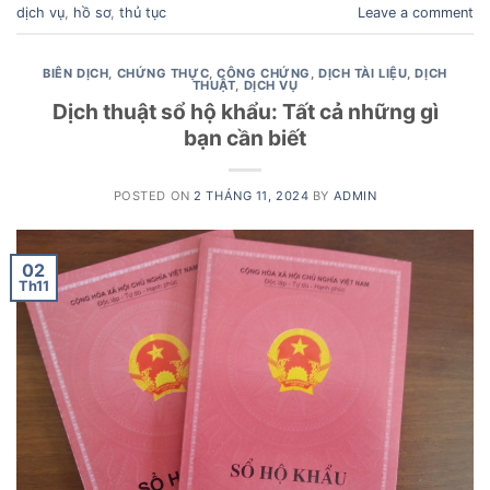
dịch vụ
,
hồ sơ
,
thủ tục
Leave a comment
BIÊN DỊCH
,
CHỨNG THỰC
,
CÔNG CHỨNG
,
DỊCH TÀI LIỆU
,
DỊCH
THUẬT
,
DỊCH VỤ
Dịch thuật sổ hộ khẩu: Tất cả những gì
bạn cần biết
POSTED ON
2 THÁNG 11, 2024
BY
ADMIN
02
Th11