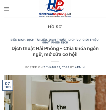
Skip
to
content
HỒ SƠ
BIÊN DỊCH
,
DỊCH TÀI LIỆU
,
DỊCH THUẬT
,
DỊCH VỤ
,
GIỚI THIỆU
,
NHẬT
,
PHIÊN DỊCH
Dịch thuật Hải Phòng – Chìa khóa ngôn
ngữ, mở cửa cơ hội!
POSTED ON
7 THÁNG 12, 2024
BY
ADMIN
07
Th12