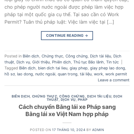
cho phép người nước ngoài được phép làm việc hợp
pháp tại một quốc gia cụ thể. Tại sao cần có Work
Permit? Tuân thủ pháp luật: Việc làm việc tại […]
CONTINUE READING
→
Posted in
Biên dịch
,
Chứng thực
,
Công chứng
,
Dịch tài liệu
,
Dịch
thuật
,
Dịch vụ
,
Giới thiệu
,
Phiên dịch
,
Thủ tục Bão lãnh
,
Tin tức
|
Tagged
Biên dịch
,
bien dich tai lieu
,
giay phep
,
giay phep lao dong
,
hồ sơ
,
lao dong
,
nước ngoài
,
quan trong
,
tài liệu
,
work
,
work permit
Leave a comment
BIÊN DỊCH
,
CHỨNG THỰC
,
CÔNG CHỨNG
,
DỊCH TÀI LIỆU
,
DỊCH
THUẬT
,
DỊCH VỤ
,
PHÁP
Cách chuyển Bằng lái xe Pháp sang
Bằng lái xe Việt Nam hợp pháp
POSTED ON
17 THÁNG 10, 2024
BY
ADMIN