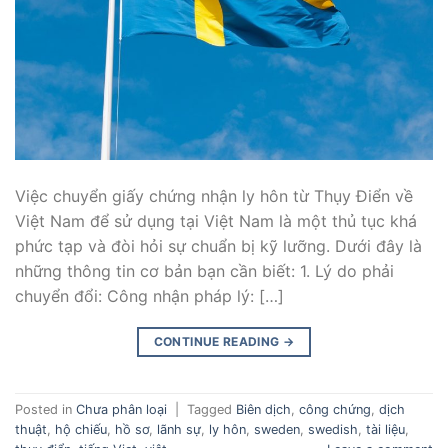
Việc chuyển giấy chứng nhận ly hôn từ Thụy Điển về
Việt Nam để sử dụng tại Việt Nam là một thủ tục khá
phức tạp và đòi hỏi sự chuẩn bị kỹ lưỡng. Dưới đây là
những thông tin cơ bản bạn cần biết: 1. Lý do phải
chuyển đổi: Công nhận pháp lý: […]
CONTINUE READING
→
Posted in
Chưa phân loại
|
Tagged
Biên dịch
,
công chứng
,
dịch
thuật
,
hộ chiếu
,
hồ sơ
,
lãnh sự
,
ly hôn
,
sweden
,
swedish
,
tài liệu
,