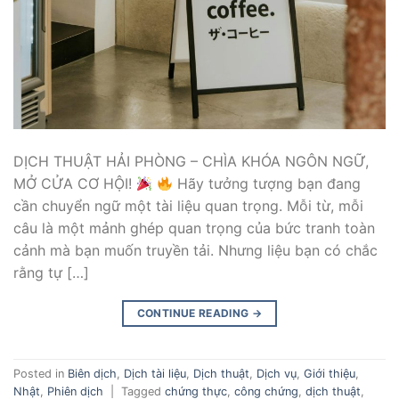
DỊCH THUẬT HẢI PHÒNG – CHÌA KHÓA NGÔN NGỮ,
MỞ CỬA CƠ HỘI!
Hãy tưởng tượng bạn đang
cần chuyển ngữ một tài liệu quan trọng. Mỗi từ, mỗi
câu là một mảnh ghép quan trọng của bức tranh toàn
cảnh mà bạn muốn truyền tải. Nhưng liệu bạn có chắc
rằng tự […]
CONTINUE READING
→
Posted in
Biên dịch
,
Dịch tài liệu
,
Dịch thuật
,
Dịch vụ
,
Giới thiệu
,
Nhật
,
Phiên dịch
|
Tagged
chứng thực
,
công chứng
,
dịch thuật
,