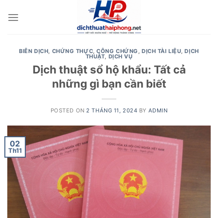
Skip
to
content
BIÊN DỊCH
,
CHỨNG THỰC
,
CÔNG CHỨNG
,
DỊCH TÀI LIỆU
,
DỊCH
THUẬT
,
DỊCH VỤ
Dịch thuật sổ hộ khẩu: Tất cả
những gì bạn cần biết
POSTED ON
2 THÁNG 11, 2024
BY
ADMIN
02
Th11