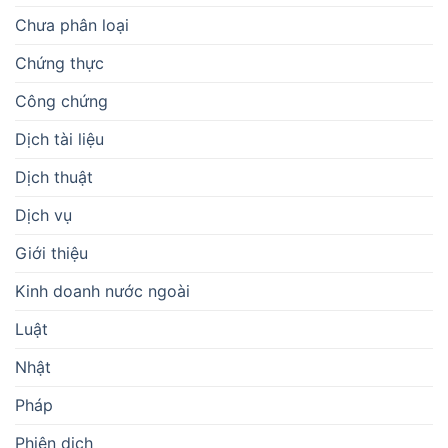
Chưa phân loại
Chứng thực
Công chứng
Dịch tài liệu
Dịch thuật
Dịch vụ
Giới thiệu
Kinh doanh nước ngoài
Luật
Nhật
Pháp
Phiên dịch