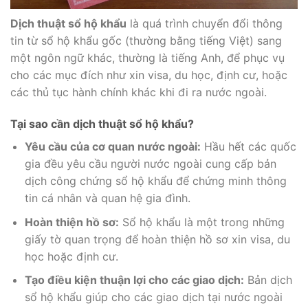
Dịch thuật sổ hộ khẩu
là quá trình chuyển đổi thông
tin từ sổ hộ khẩu gốc (thường bằng tiếng Việt) sang
một ngôn ngữ khác, thường là tiếng Anh, để phục vụ
cho các mục đích như xin visa, du học, định cư, hoặc
các thủ tục hành chính khác khi đi ra nước ngoài.
Tại sao cần dịch thuật sổ hộ khẩu?
Yêu cầu của cơ quan nước ngoài:
Hầu hết các quốc
gia đều yêu cầu người nước ngoài cung cấp bản
dịch công chứng sổ hộ khẩu để chứng minh thông
tin cá nhân và quan hệ gia đình.
Hoàn thiện hồ sơ:
Sổ hộ khẩu là một trong những
giấy tờ quan trọng để hoàn thiện hồ sơ xin visa, du
học hoặc định cư.
Tạo điều kiện thuận lợi cho các giao dịch:
Bản dịch
sổ hộ khẩu giúp cho các giao dịch tại nước ngoài