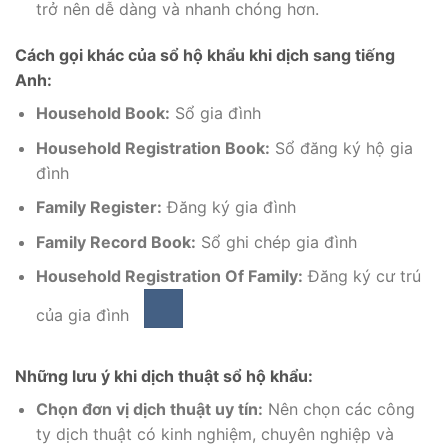
trở nên dễ dàng và nhanh chóng hơn.
Cách gọi khác của sổ hộ khẩu khi dịch sang tiếng
Anh:
Household Book:
Sổ gia đình
Household Registration Book:
Sổ đăng ký hộ gia
đình
Family Register:
Đăng ký gia đình
Family Record Book:
Sổ ghi chép gia đình
Household Registration Of Family:
Đăng ký cư trú
của gia đình
Những lưu ý khi dịch thuật sổ hộ khẩu:
Chọn đơn vị dịch thuật uy tín:
Nên chọn các công
ty dịch thuật có kinh nghiệm, chuyên nghiệp và