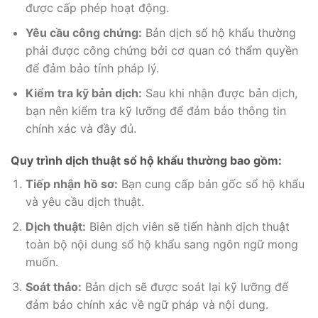
được cấp phép hoạt động.
Yêu cầu công chứng:
Bản dịch sổ hộ khẩu thường
phải được công chứng bởi cơ quan có thẩm quyền
để đảm bảo tính pháp lý.
Kiểm tra kỹ bản dịch:
Sau khi nhận được bản dịch,
bạn nên kiểm tra kỹ lưỡng để đảm bảo thông tin
chính xác và đầy đủ.
Quy trình dịch thuật sổ hộ khẩu thường bao gồm:
Tiếp nhận hồ sơ:
Bạn cung cấp bản gốc sổ hộ khẩu
và yêu cầu dịch thuật.
Dịch thuật:
Biên dịch viên sẽ tiến hành dịch thuật
toàn bộ nội dung sổ hộ khẩu sang ngôn ngữ mong
muốn.
Soát thảo:
Bản dịch sẽ được soát lại kỹ lưỡng để
đảm bảo chính xác về ngữ pháp và nội dung.