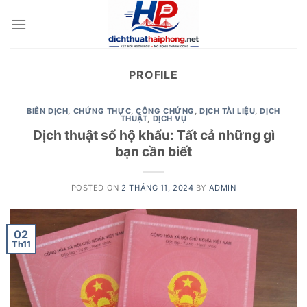
Skip
to
content
PROFILE
BIÊN DỊCH
,
CHỨNG THỰC
,
CÔNG CHỨNG
,
DỊCH TÀI LIỆU
,
DỊCH
THUẬT
,
DỊCH VỤ
Dịch thuật sổ hộ khẩu: Tất cả những gì
bạn cần biết
POSTED ON
2 THÁNG 11, 2024
BY
ADMIN
02
Th11