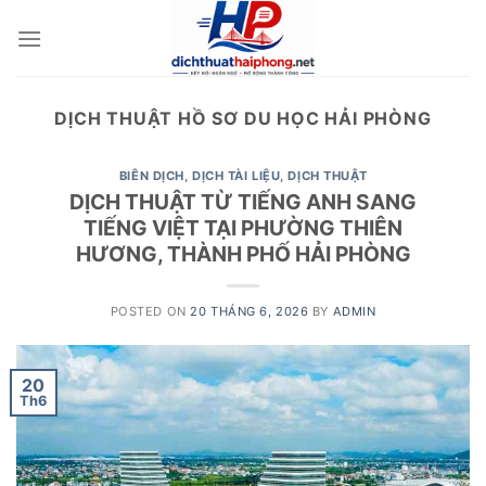
Skip
to
content
DỊCH THUẬT HỒ SƠ DU HỌC HẢI PHÒNG
BIÊN DỊCH
,
DỊCH TÀI LIỆU
,
DỊCH THUẬT
DỊCH THUẬT TỪ TIẾNG ANH SANG
TIẾNG VIỆT TẠI PHƯỜNG THIÊN
HƯƠNG, THÀNH PHỐ HẢI PHÒNG
POSTED ON
20 THÁNG 6, 2026
BY
ADMIN
20
Th6