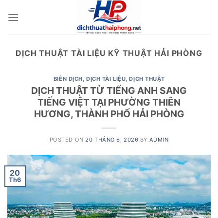
Skip
to
content
DỊCH THUẬT TÀI LIỆU KỸ THUẬT HẢI PHÒNG
BIÊN DỊCH
,
DỊCH TÀI LIỆU
,
DỊCH THUẬT
DỊCH THUẬT TỪ TIẾNG ANH SANG
TIẾNG VIỆT TẠI PHƯỜNG THIÊN
HƯƠNG, THÀNH PHỐ HẢI PHÒNG
POSTED ON
20 THÁNG 6, 2026
BY
ADMIN
20
Th6