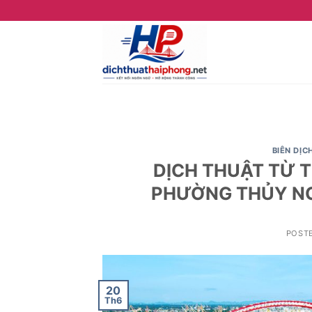
Skip
to
content
BIÊN DỊC
DỊCH THUẬT TỪ T
PHƯỜNG THỦY NG
POST
20
Th6