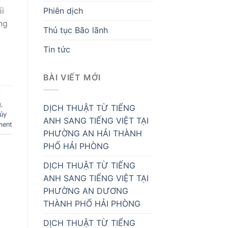
Phiên dịch
i
ng
Thủ tục Bão lãnh
Tin tức
BÀI VIẾT MỚI
i
g
,
DỊCH THUẬT TỪ TIẾNG
hủy
ANH SANG TIẾNG VIỆT TẠI
ment
PHƯỜNG AN HẢI THÀNH
PHỐ HẢI PHÒNG
DỊCH THUẬT TỪ TIẾNG
ANH SANG TIẾNG VIỆT TẠI
PHƯỜNG AN DƯƠNG
THÀNH PHỐ HẢI PHÒNG
DỊCH THUẬT TỪ TIẾNG