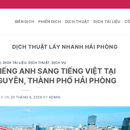
BIÊN DỊCH
PHIÊN DỊCH
DỊCH THUẬT
DỊCH TÀI LIỆU
CÔ
DỊCH THUẬT LẤY NHANH HẢI PHÒNG
H
,
DỊCH TÀI LIỆU
,
DỊCH THUẬT
,
DỊCH VỤ
IẾNG ANH SANG TIẾNG VIỆT TẠI
UYÊN, THÀNH PHỐ HẢI PHÒNG
ED ON
20 THÁNG 6, 2026
BY
ADMIN