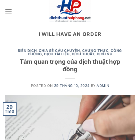
Skip
to
content
I WILL HAVE AN ORDER
BIÊN DỊCH
,
CHIA SẺ CÂU CHUYỆN
,
CHỨNG THỰC
,
CÔNG
CHỨNG
,
DỊCH TÀI LIỆU
,
DỊCH THUẬT
,
DỊCH VỤ
Tầm quan trọng của dịch thuật hợp
đồng
POSTED ON
29 THÁNG 10, 2024
BY
ADMIN
29
Th10