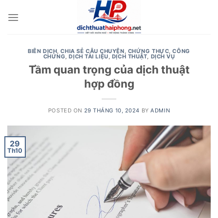
Skip
to
content
BIÊN DỊCH
,
CHIA SẺ CÂU CHUYỆN
,
CHỨNG THỰC
,
CÔNG
CHỨNG
,
DỊCH TÀI LIỆU
,
DỊCH THUẬT
,
DỊCH VỤ
Tầm quan trọng của dịch thuật
hợp đồng
POSTED ON
29 THÁNG 10, 2024
BY
ADMIN
29
Th10