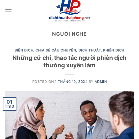
Skip
to
content
NGƯỜI NGHE
BIÊN DỊCH
,
CHIA SẺ CÂU CHUYỆN
,
DỊCH THUẬT
,
PHIÊN DỊCH
Những cử chỉ, thao tác người phiên dịch
thường xuyên làm
POSTED ON
1 THÁNG 10, 2024
BY
ADMIN
01
Th10