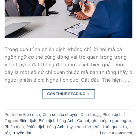
Trong quá trình phiên dịch, không chỉ lời nói mà cả
ngôn ngữ cơ thể cũng đóng vai trò quan trọng trong
việc truyền đạt thông điệp một cách hiệu quả. Dưới
đây là một số cử chỉ quen thuộc mà bạn thường thấy ở
người phiên dịch: Nghe tích cực: Gật đầu: Thể hiện […]
CONTINUE READING
→
Posted in
Biên dịch
,
Chia sẻ câu chuyện
,
Dịch thuật
,
Phiên dịch
|
Tagged
Biên dịch
,
Biên dịch tiếng Anh
,
Cử chỉ
,
ghi chép
,
người nghe
,
Phiên dịch
,
Phiên dịch tiếng Anh
,
tay
,
thao tác
,
thói
,
thói quen
,
to
,
tốt
,
truyền đạt
Leave a comment