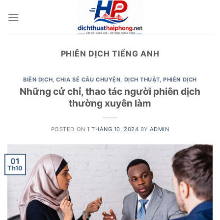
Skip
to
content
PHIÊN DỊCH TIẾNG ANH
BIÊN DỊCH
,
CHIA SẺ CÂU CHUYỆN
,
DỊCH THUẬT
,
PHIÊN DỊCH
Những cử chỉ, thao tác người phiên dịch
thường xuyên làm
POSTED ON
1 THÁNG 10, 2024
BY
ADMIN
01
Th10