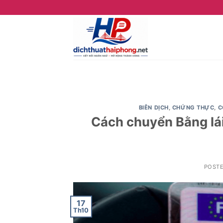
Skip
to
content
BIÊN DỊCH
,
CHỨNG THỰC
,
C
Cách chuyển Bằng lái
POST
17
Th10