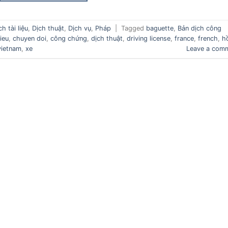
ch tài liệu
,
Dịch thuật
,
Dịch vụ
,
Pháp
|
Tagged
baguette
,
Bản dịch công
lieu
,
chuyen doi
,
công chứng
,
dịch thuật
,
driving license
,
france
,
french
,
h
vietnam
,
xe
Leave a com