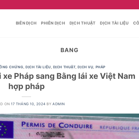
BIÊN DỊCH
PHIÊN DỊCH
DỊCH THUẬT
DỊCH TÀI LIỆU
CÔ
BANG
ÔNG CHỨNG
,
DỊCH TÀI LIỆU
,
DỊCH THUẬT
,
DỊCH VỤ
,
PHÁP
 xe Pháp sang Bằng lái xe Việt Nam
hợp pháp
ED ON
17 THÁNG 10, 2024
BY
ADMIN