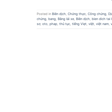
Posted in
Biên dịch
,
Chứng thực
,
Công chứng
,
Dị
chứng
,
bang
,
Bằng lái xe
,
Biên dịch
,
bien dich tai 
sơ
,
oto
,
phap
,
thủ tục
,
tiếng Viẹt
,
việt
,
việt nam
,