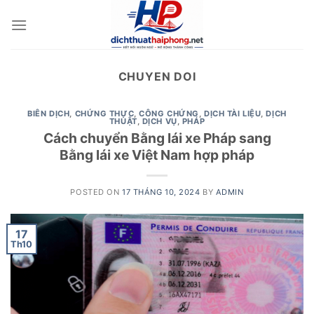
Skip
to
content
CHUYEN DOI
BIÊN DỊCH
,
CHỨNG THỰC
,
CÔNG CHỨNG
,
DỊCH TÀI LIỆU
,
DỊCH
THUẬT
,
DỊCH VỤ
,
PHÁP
Cách chuyển Bằng lái xe Pháp sang
Bằng lái xe Việt Nam hợp pháp
POSTED ON
17 THÁNG 10, 2024
BY
ADMIN
17
Th10