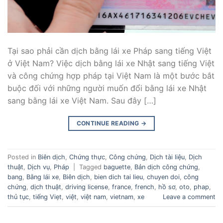
Tại sao phải cần dịch bằng lái xe Pháp sang tiếng Việt
ở Việt Nam? Việc dịch bằng lái xe Nhật sang tiếng Việt
và công chứng hợp pháp tại Việt Nam là một bước bắt
buộc đối với những người muốn đổi bằng lái xe Nhật
sang bằng lái xe Việt Nam. Sau đây […]
CONTINUE READING
→
Posted in
Biên dịch
,
Chứng thực
,
Công chứng
,
Dịch tài liệu
,
Dịch
thuật
,
Dịch vụ
,
Pháp
|
Tagged
baguette
,
Bản dịch công chứng
,
bang
,
Bằng lái xe
,
Biên dịch
,
bien dich tai lieu
,
chuyen doi
,
công
chứng
,
dịch thuật
,
driving license
,
france
,
french
,
hồ sơ
,
oto
,
phap
,
thủ tục
,
tiếng Viẹt
,
việt
,
việt nam
,
vietnam
,
xe
Leave a comment