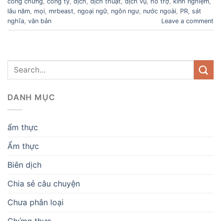
công chứng
,
công ty
,
dịch
,
dịch thuật
,
dịch vụ
,
hỗ trợ
,
kinh nghiệm
,
lâu năm
,
mọi
,
mrbeast
,
ngoại ngữ
,
ngôn ngư
,
nước ngoài
,
PR
,
sát
nghĩa
,
văn bản
Leave a comment
DANH MỤC
ẩm thực
Ẩm thực
Biên dịch
Chia sẻ câu chuyện
Chưa phân loại
Chứng thực