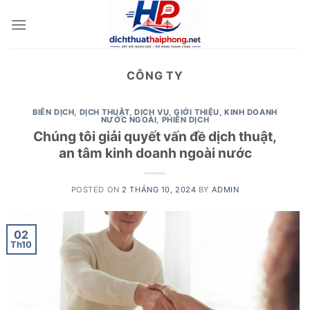
Skip
to
content
CÔNG TY
BIÊN DỊCH
,
DỊCH THUẬT
,
DỊCH VỤ
,
GIỚI THIỆU
,
KINH DOANH
NƯỚC NGOÀI
,
PHIÊN DỊCH
Chúng tôi giải quyết vấn đề dịch thuật,
an tâm kinh doanh ngoài nước
POSTED ON
2 THÁNG 10, 2024
BY
ADMIN
02
Th10