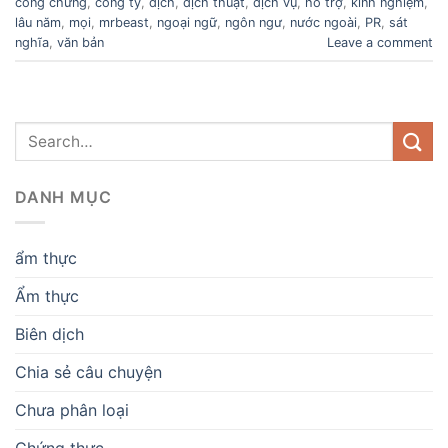
công chứng
,
công ty
,
dịch
,
dịch thuật
,
dịch vụ
,
hỗ trợ
,
kinh nghiệm
,
lâu năm
,
mọi
,
mrbeast
,
ngoại ngữ
,
ngôn ngư
,
nước ngoài
,
PR
,
sát
nghĩa
,
văn bản
Leave a comment
DANH MỤC
ẩm thực
Ẩm thực
Biên dịch
Chia sẻ câu chuyện
Chưa phân loại
Chứng thực