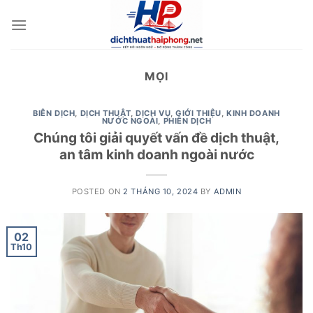
Skip
to
content
MỌI
BIÊN DỊCH
,
DỊCH THUẬT
,
DỊCH VỤ
,
GIỚI THIỆU
,
KINH DOANH
NƯỚC NGOÀI
,
PHIÊN DỊCH
Chúng tôi giải quyết vấn đề dịch thuật,
an tâm kinh doanh ngoài nước
POSTED ON
2 THÁNG 10, 2024
BY
ADMIN
02
Th10