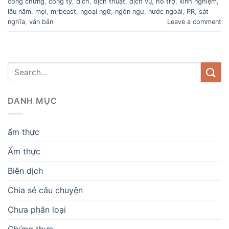
công chứng
,
công ty
,
dịch
,
dịch thuật
,
dịch vụ
,
hỗ trợ
,
kinh nghiệm
,
lâu năm
,
mọi
,
mrbeast
,
ngoại ngữ
,
ngôn ngư
,
nước ngoài
,
PR
,
sát
nghĩa
,
văn bản
Leave a comment
DANH MỤC
ẩm thực
Ẩm thực
Biên dịch
Chia sẻ câu chuyện
Chưa phân loại
Chứng thực