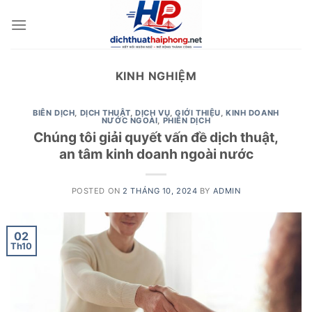
Skip
to
content
KINH NGHIỆM
BIÊN DỊCH
,
DỊCH THUẬT
,
DỊCH VỤ
,
GIỚI THIỆU
,
KINH DOANH
NƯỚC NGOÀI
,
PHIÊN DỊCH
Chúng tôi giải quyết vấn đề dịch thuật,
an tâm kinh doanh ngoài nước
POSTED ON
2 THÁNG 10, 2024
BY
ADMIN
02
Th10