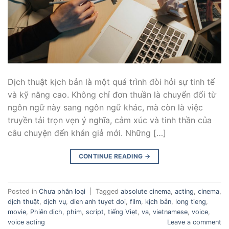
Dịch thuật kịch bản là một quá trình đòi hỏi sự tinh tế
và kỹ năng cao. Không chỉ đơn thuần là chuyển đổi từ
ngôn ngữ này sang ngôn ngữ khác, mà còn là việc
truyền tải trọn vẹn ý nghĩa, cảm xúc và tinh thần của
câu chuyện đến khán giả mới. Những […]
CONTINUE READING
→
Posted in
Chưa phân loại
|
Tagged
absolute cinema
,
acting
,
cinema
,
dịch thuật
,
dịch vụ
,
dien anh tuyet doi
,
film
,
kịch bản
,
long tieng
,
movie
,
Phiên dịch
,
phim
,
script
,
tiếng Viẹt
,
va
,
vietnamese
,
voice
,
voice acting
Leave a comment