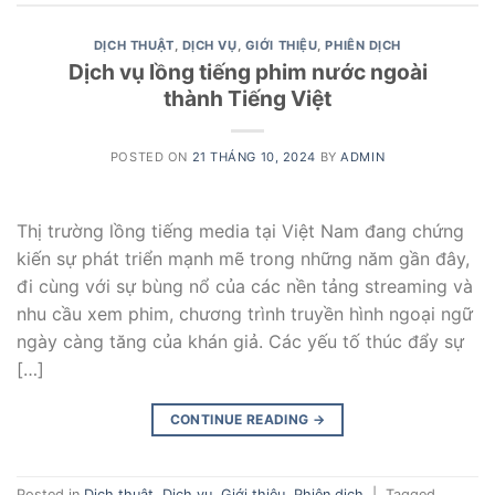
DỊCH THUẬT
,
DỊCH VỤ
,
GIỚI THIỆU
,
PHIÊN DỊCH
Dịch vụ lồng tiếng phim nước ngoài
thành Tiếng Việt
POSTED ON
21 THÁNG 10, 2024
BY
ADMIN
Thị trường lồng tiếng media tại Việt Nam đang chứng
kiến sự phát triển mạnh mẽ trong những năm gần đây,
đi cùng với sự bùng nổ của các nền tảng streaming và
nhu cầu xem phim, chương trình truyền hình ngoại ngữ
ngày càng tăng của khán giả. Các yếu tố thúc đẩy sự
[…]
CONTINUE READING
→
Posted in
Dịch thuật
,
Dịch vụ
,
Giới thiệu
,
Phiên dịch
|
Tagged