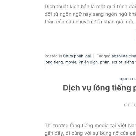
Dịch thuật kịch bản là một quá trình đò
đổi từ ngôn ngữ này sang ngôn ngữ khác
thần của câu chuyện đến khán giả mới.
Posted in
Chưa phân loại
|
Tagged
absolute cin
long tieng
,
movie
,
Phiên dịch
,
phim
,
script
,
tiếng 
DỊCH TH
Dịch vụ lồng tiếng
POST
Thị trường lồng tiếng media tại Việt 
gần đây, đi cùng với sự bùng nổ của c