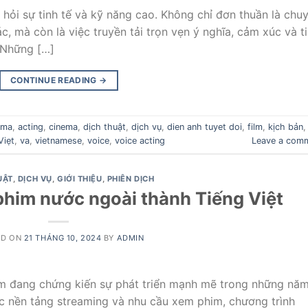
i hỏi sự tinh tế và kỹ năng cao. Không chỉ đơn thuần là chu
, mà còn là việc truyền tải trọn vẹn ý nghĩa, cảm xúc và t
 Những […]
CONTINUE READING
→
ema
,
acting
,
cinema
,
dịch thuật
,
dịch vụ
,
dien anh tuyet doi
,
film
,
kịch bản
,
Viẹt
,
va
,
vietnamese
,
voice
,
voice acting
Leave a com
UẬT
,
DỊCH VỤ
,
GIỚI THIỆU
,
PHIÊN DỊCH
 phim nước ngoài thành Tiếng Việt
ED ON
21 THÁNG 10, 2024
BY
ADMIN
Nam đang chứng kiến sự phát triển mạnh mẽ trong những nă
ác nền tảng streaming và nhu cầu xem phim, chương trình