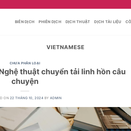
BIÊN DỊCH
PHIÊN DỊCH
DỊCH THUẬT
DỊCH TÀI LIỆU
CÔ
VIETNAMESE
CHƯA PHÂN LOẠI
 Nghệ thuật chuyển tải linh hồn câu
chuyện
ED ON
22 THÁNG 10, 2024
BY
ADMIN