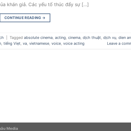
ủa khán giả. Các yếu tố thúc đẩy sự […]
CONTINUE READING
→
ịch
|
Tagged
absolute cinema
,
acting
,
cinema
,
dịch thuật
,
dịch vụ
,
dien a
m
,
tiếng Viẹt
,
va
,
vietnamese
,
voice
,
voice acting
Leave a com
Châu Media