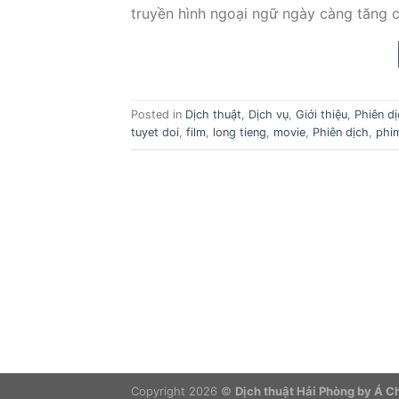
truyền hình ngoại ngữ ngày càng tăng c
Posted in
Dịch thuật
,
Dịch vụ
,
Giới thiệu
,
Phiên d
tuyet doi
,
film
,
long tieng
,
movie
,
Phiên dịch
,
phi
Copyright 2026 ©
Dịch thuật Hải Phòng by Á 