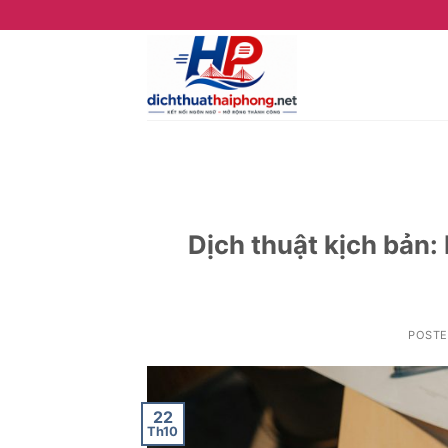
Skip
to
content
Dịch thuật kịch bản:
POST
22
Th10