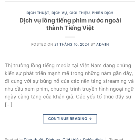
DỊCH THUẬT
,
DỊCH VỤ
,
GIỚI THIỆU
,
PHIÊN DỊCH
Dịch vụ lồng tiếng phim nước ngoài
thành Tiếng Việt
POSTED ON
21 THÁNG 10, 2024
BY
ADMIN
Thị trường lồng tiếng media tại Việt Nam đang chứng
kiến sự phát triển mạnh mẽ trong những năm gần đây,
đi cùng với sự bùng nổ của các nền tảng streaming và
nhu cầu xem phim, chương trình truyền hình ngoại ngữ
ngày càng tăng của khán giả. Các yếu tố thúc đẩy sự
[…]
CONTINUE READING
→
Posted in
Dịch thuật
,
Dịch vụ
,
Giới thiệu
,
Phiên dịch
|
Tagged