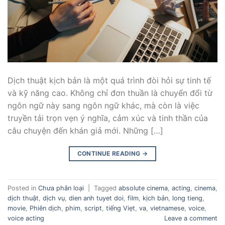
Dịch thuật kịch bản là một quá trình đòi hỏi sự tinh tế
và kỹ năng cao. Không chỉ đơn thuần là chuyển đổi từ
ngôn ngữ này sang ngôn ngữ khác, mà còn là việc
truyền tải trọn vẹn ý nghĩa, cảm xúc và tinh thần của
câu chuyện đến khán giả mới. Những […]
CONTINUE READING
→
Posted in
Chưa phân loại
|
Tagged
absolute cinema
,
acting
,
cinema
,
dịch thuật
,
dịch vụ
,
dien anh tuyet doi
,
film
,
kịch bản
,
long tieng
,
movie
,
Phiên dịch
,
phim
,
script
,
tiếng Viẹt
,
va
,
vietnamese
,
voice
,
voice acting
Leave a comment